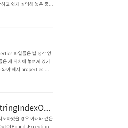
확하고 쉽게 설명해 놓은 좋은
있는 소프트웨어로 변환하는 과
거나 '빌드'라는 것에 중점을
erties 파일들은 별 생각 없
일들은 제 위치에 놓여져 있기
 해서 properties 에
본적인 것보다는 만들어 진
 쉽게 찾을 수 있었습니다.
iBatis list parameter 로 iterate 구성 시 java.lang.StringIndexOutOfBoundsException
그 사용을 시도하였을 경우 아래와 같은
exOutOfBoundsException