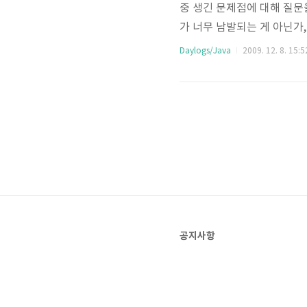
중 생긴 문제점에 대해 질문을 
가 너무 남발되는 게 아닌가
질문한 적이 있었는데, 그 당시
Daylogs/Java
2009. 12. 8. 15:5
따라 (테스트를 위해) priv
마틴파울러의 Refactorin..
공지사항