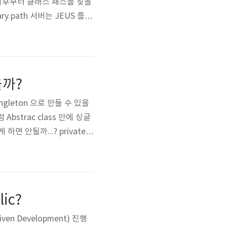
 이후부터 클래스 패스를 찾을
brary.path 서버는 JEUS 를 쓰
ication 등)로 옮겨보며 테스
so..
을까?
ingleton 으로 만들 수 있을
Abstrac class 안에 싱글
 안될까...? private s
ass cls) { // uniqueInsta
lic?
en Development) 진행