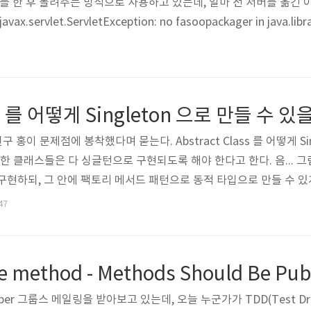
리를 한 후 돌려주는 방식으로 사용하고 있는데, 얼마 전 서버를 옮긴
servlet.ServletException: no fasoopackager in java.li
파일을 각 라이브러리 폴더(WEB-INF/lib, JEUS_HOME/lib/appl
문제일까...? 해결책: javax.servlet.ServletException: no fa
ass 를 어떻게 Singleton 으로 만들 수 있
 친구 홍이 문제점에 봉착했다며 묻는다. Abstract Class 를 어떻게 S
를 상속한 클래스들은 다 싱글턴으로 구현되도록 해야 한다고 한다. 음... 그럼 
를 구현하되, 그 안에 팩토리 메서드 패턴으로 동적 타입으로 만들 수 있게 하면
niqueInstance; public static AbstractSingleton getInstance(Cl
47
없을 경우, 동기화해서 class 에 따라 ..
te method - Methods Should Be Pub
 xper 그룹스 메일링을 받아보고 있는데, 오늘 누군가가 TDD(Test Driv