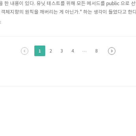
한 내용이 있다. 유닛 테스트를 위해 모든 메서드를 public 으로 선언
, 객체지향의 원칙을 깨버리는 게 아닌가." 하는 생각이 들었다고 한다
에 멤버 변수는 private 으로, 메서드는 모두 public 으로 설정
2
ate 으로 작성된 메서드의 접근자를 단순히 모두 public 으로 바꾸는
1
2
3
4
···
8