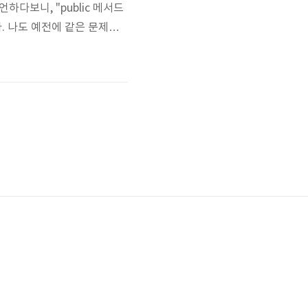
하다보니, "public 메서드
. 나도 예전에 같은 문제로
하는 쪽으로 결론을 냈었다. 그에
 식으로 구현했었다. 이 때는