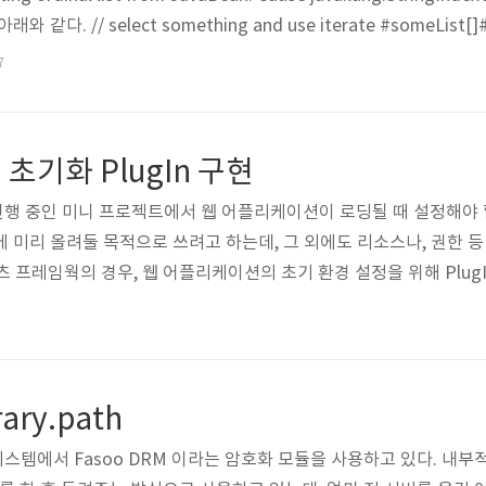
래와 같다. // select something and use iterate #someLis
원인은 모르겠으나, 일단 패러미터를 Map 형태로 전달해주면 문제 없이 작
7
러미터로 전달할 list 객체를 Map 객체..
초기화 PlugIn 구현
문제: 진행 중인 미니 프로젝트에서 웹 어플리케이션이 로딩될 때 설정해야 
메모리에 미리 올려둘 목적으로 쓰려고 하는데, 그 외에도 리소스나, 권한
 프레임웍의 경우, 웹 어플리케이션의 초기 환경 설정을 위해 Plug
식으로 사용한다. 스트럿츠 프레임웍은 웹 어플리케이션 환경 설정을 위해
플러그인이 작동한다. 구현 방법은 아래와 같다. 1. PlugIn 인터페이
roy() 메서드를 구현하면 된..
rary.path
문제: 시스템에서 Fasoo DRM 이라는 암호화 모듈을 사용하고 있다. 