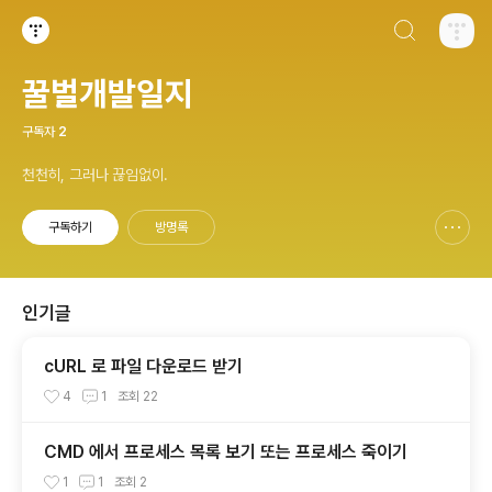
검색하기
티스토리
꿀벌개발일지
구독자
2
천천히, 그러나 끊임없이.
구독하기
방명록
신고하기 레이어
열기
인기글
cURL 로 파일 다운로드 받기
4
1
조회
22
CMD 에서 프로세스 목록 보기 또는 프로세스 죽이기
1
1
조회
2