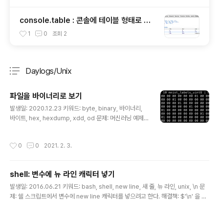
console.table : 콘솔에 테이블 형태로 출
력하기
1
0
조회
2
Daylogs/Unix
분류 전체보기
주요 글 목록
파일을 바이너리로 보기
글 내용
발생일: 2020.12.23 키워드: byte, binary, 바이너리,
바이트, hex, hexdump, xdd, od 문제: 머신러닝 예제
를 돌려보고 있는데, 1바이트에 1개의 레이블이 있고 10개
씩 묶으로 가져와 처리하는 예제였다. 파일을 특정 바이트
작성시간
0
0
2021. 2. 3.
단위로 묶어서 바이너리 형태로 보고 싶은데 어떻게 하면
될까? 해결책: xxd 툴로 바이너리로 읽어볼 수 있다. 기억
을 더듬느라 좀 헷갈렸는데, 1byte = 8bit = 0~255 까
shell: 변수에 뉴 라인 캐릭터 넣기
지 256을 표현 = 2진수(binary)로 8자리 (00000000
글 내용
~ 11111111) = 2진수는 4자리 씩 끊어 보여주면 16진수
발생일: 2016.06.21 키워드: bash, shell, new line, 새 줄, 뉴 라인, unix, \n 문
(0000 0000 ~ 1111 1111) = 16진수(hexadecimal)
제: 쉘 스크립트에서 변수에 new line 캐릭터를 넣으려고 한다. 해결책: $'\n' 을 사
로 2자리 (00 ~ ff) xxd 나 hexdump 명..
용해서 뉴 라인 캐릭터를 넣을 수 있다. str="foo"$'\n'"bar"$'\n\n'"baz" echo
$str > foo bar baz 논의: 아래처럼 변수에 할당해두고 사용하는 것도 좋겠다. nl=