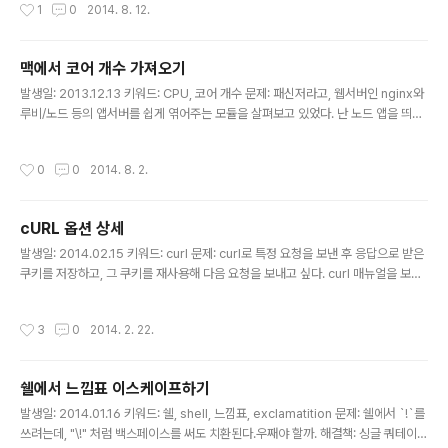
작성시간
1
0
2014. 8. 12.
출할 땐, 서브쉘에서 실행하는 거라 아웃풋을 현재 쉘에서 받을 수 없었는데, 찾아보
니 현재 쉘에서 실행할 수 있는 방법이 있더라. $(명령) - 서브쉘에서 실행 { 명령; 명
령; } - 현재 쉘에서 실행 위 문제 상황에서는, 서브 쉘에서 실행하는 것보다 현재 쉘
맥에서 코어 개수 가져오기
에서 실행하는 게 더 적합했던 터라, { 명령; } 처럼 호출하는 걸로 처리했다.
글 내용
발생일: 2013.12.13 키워드: CPU, 코어 개수 문제: 패신저라고, 웹서버인 nginx와
루비/노드 등의 앱서버를 쉽게 엮어주는 모듈을 살펴보고 있었다. 난 노드 앱을 띄울
생각을 하고 있었는데, 노드는 싱글 스레드라 앱서버의 인스턴스를 띄울 때 코어 개
수만큼 띄우는 게 가장 효율적이라고 하더라. 가만, 코어 개수를 어떻게 가져오지? 해
작성시간
0
0
2014. 8. 2.
결책: 맥에서 코어 개수를 가져오려면. $ sysctl hw | grep cpu 참고: https://w
ww.ibm.com/developerworks/community/blogs/brian/entry/linux_sh
ow_the_number_of_cpu_cores_on_your_system17?lang=en http://os
cURL 옵션 상세
xdaily.com/2011/07/15/g..
글 내용
발생일: 2014.02.15 키워드: curl 문제: curl로 특정 요청을 보낸 후 응답으로 받은
쿠키를 저장하고, 그 쿠키를 재사용해 다음 요청을 보내고 싶다. curl 매뉴얼을 보니
다 있다. :)이참에 쓸만한 옵션들을 보기 쉽게 좀 정리했다. 해결책: 요약 정리 # pag
e1.example.com 으로 요청을 보내고, 응답 쿠키를 cookie.txt에 저장한다.$ cu
작성시간
3
0
2014. 2. 22.
rl -c cookie.txt http://page1.example.com # 저장한 쿠키(cookie.txt)를 헤
더에 추가해서, page2.example.com 으로 요청한다.$ curl -b cookie.txt htt
p://page2.example.com 요청 데이터 관련 -X, —request HTTP 메서드를
쉘에서 느낌표 이스케이프하기
설정할 수 있다..
글 내용
발생일: 2014.01.16 키워드: 쉘, shell, 느낌표, exclamatition 문제: 쉘에서 `!`를
쓰려는데, "\!" 처럼 백스페이스를 써도 치환된다.우째야 할까. 해결책: 싱글 쿼테이션