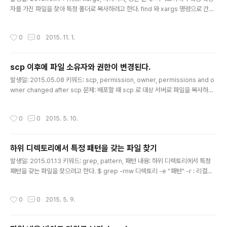
자를 가진 파일을 찾아 특정 폴더로 복사하려고 한다. find 와 xargs 명령으로 간단
히 처리할 수 있을 것 같은데, xargs 명령 중간에 넣어야 할 것 같다. 어떻게 하면 될
까? 해결책: xargs 명령의 파라미터를 중간에 넣고 싶을 때엔, 아래처럼 구분문자열
작성시간
0
0
2015. 11. 1.
을 정의하고 커맨드 내에서 구분문자열을 사용하면 된다. xargs -I [구분문자열] 커
맨드 예를 들어, 위의 문제에서 구분자를 '%'로 사용한다고 가정하면, 아래와 같이 처
리할 수 있다. $ find . -name *.js | xargs -I % cp % ./dist 다른 구분자를 사용
scp 이후에 파일 소유자와 권한이 변경된다.
자를 사용하고 싶다면 -l 옵션에서 변경하면 된다. 예를 들어,..
글 내용
발생일: 2015.05.08 키워드: scp, permission, owner, permissions and o
wner changed after scp 문제: 배포할 때 scp 로 대상 서버로 파일을 복사하는
데, 복사 후에 대상 파일의 권한과 소유자가 변경된다. 해결책: scp 이후에 파일 권한
과 소유자가 변경된다. `-p` 옵션을 쓰면 파일 권한을 유지할 수는 있지만, 파일의
작성시간
0
0
2015. 5. 10.
소유자는 로그인하는 유저로 변경된다. 배포 후에 권한과 소유자를 변경하는 방법으
로 해결했다. 참고: http://unix.stackexchange.com/questions/144596/sc
p-and-file-owner
하위 디렉토리에서 특정 패턴을 갖는 파일 찾기
글 내용
발생일: 2015.01.13 키워드: grep, pattern, 패턴 내용: 하위 디렉토리에서 특정
패턴을 갖는 파일을 찾으려고 한다. $ grep -rnw 디렉토리 -e “패턴" -r : 리컬시
브 -n : 라인넘버를 표시한다. -w : 전체 단어 매칭 참고: http://stackoverflow.co
m/questions/16956810/finding-all-files-containing-a-text-string-on-
작성시간
0
0
2015. 5. 9.
linux