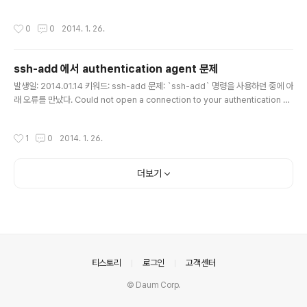
을 쓰면 치환되지 않는다. ㅎㅎ http://superuser.com/questions/133780/in-
bash-how-do-i-escape-an-exclamation-mark
작성시간
0
0
2014. 1. 26.
ssh-add 에서 authentication agent 문제
글 내용
발생일: 2014.01.14 키워드: ssh-add 문제: `ssh-add` 명령을 사용하던 중에 아
래 오류를 만났다. Could not open a connection to your authentication ag
ent. 어떻게 해결해야할까? 해결책: 어떤 `ssh-agent`를 사용해야 할 지 모르기
때문이다.머신에서 한 번도 설정하지 않은 경우에 발생할 수 있다.아래 명령으로 `ss
작성시간
1
0
2014. 1. 26.
h-agent`를 설정해주면 된다. $ eval $(ssh-agent) 참고:https://coderwall.
com/p/rdi_wq
더보기
의안내
티스토리
로그인
고객센터
© Daum Corp.