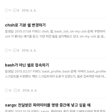
`/api/10/` 과 같은 패턴을 찾아 `/api/{new_version}`으로 변경하려고 한다. 어
떻게 하면 될까? 해결책: sed 명령으로 처리할 수 있다. 문제의 경우, 아래처럼 처리
작성시간
1
0
2016. 6. 6.
했다. new_version 은 새 버전이 담긴 변수이고, file 은 대상 파일이 담긴 변수, T
EMP_FILE 은 결과를 임시 파일에 쓴 후 덮어쓰기 위한 용도로 정의한 변수이다. se
d -e "s/\(\"\/api\/\)[0-9\[0-9]*\(\/\)/\1${new_version}\2/g" $file > $TE
chsh로 기본 쉘 변경하기
MP_FILE # sed..
글 내용
발생일: 2015.07.08 키워드: chsh, 쉘, bash, zsh, oh-my-zsh 문제: 주변에서
zsh 이 좋다는 얘기를 듣고, 이런 저런 쉘을 설치해보고 있다. oh-my-zsh 을 설치
한 후에, Prezto 가 더 좋은 것 같아 쉘을 변경하려고 oh-my-zsh 을 삭제했다. 헌
데, 터미널을 열 때마다 여전히 zsh 이 열린다. 어떻게 다시 bash 로 되돌리지? 해
작성시간
1
0
2016. 6. 6.
결책: 기본 쉘을 변경하는 `chsh`라는 명령이 있다. $ chsh 명령을 실행하면 기본
파일이 열리는데, 기본 쉘 파일을 `bash`나 원하는 쉘로 변경하면 된다.
bash가 아닌 쉘로 접속하기
글 내용
발생일: 2015.02.07 키워드: bash_profile, bash 문제: 서버의 .bash_profile
스크립트를 수정했다. 해당 스크립트에서 오류가 있었는지, 쉘로 접속하면 바로 터미
널이 종료된다. 헐.... 어떻게 하지... 해결책: .bash_profile 을 사용하지 않는 다른
쉘로 접속하면 된다. $ ssh -t username@hostname /bin/sh 살았다.ㅎㅎ 참
작성시간
0
0
2016. 6. 6.
고: http://serverfault.com/questions/94503/login-without-running-ba
sh-profile-or-bashrc
xargs: 전달받은 파라미터를 명령 중간에 넣고 싶을 때
글 내용
발생일: 2015.10.19 키워드: xargs, 파라미터, 중간 문제: 디렉토리에서 특정 확장