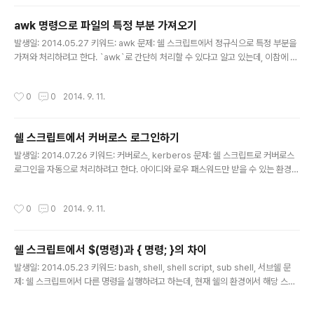
른 모양이다. 그나마 가장 적합해보이는 건, `command` 명령어를 사용하는 것이
다. $ command -v [command] 2>/dev/null 유효한 명령일 경우, 해당 커맨드
awk 명령으로 파일의 특정 부분 가져오기
의 절대 경로가 출력된다. 나는 `imagemagick`에서 사용하는 `conver..
글 내용
발생일: 2014.05.27 키워드: awk 문제: 쉘 스크립트에서 정규식으로 특정 부분을
가져와 처리하려고 한다. `awk`로 간단히 처리할 수 있다고 알고 있는데, 이참에 정
확한 사용 방법을 알아봐야겠다. 해결책: awk ‘/정규식 패턴/ {액션} /정규식 패턴/
{액션}’ file 1. awk 명령은 매 라인 단위로 실행되며, 정의한 정규식과 액션을 순서
작성시간
0
0
2014. 9. 11.
대로 수행한다. 2. 싱글 쿼테이션은 해당 값이 커맨드로 인식되지 않도록 하는 역할
을 한다. 3. 정규식이 매칭될 때에만 해당 액션을 수행한다. 4. 정규식이 매칭되지 않
으면 아무 액션을 수행하지 않는다. 5. 액션이 정의되어 있지 않으면 기본적으로 pri
쉘 스크립트에서 커버로스 로그인하기
nt를 수행한다. 예) $ awk ‘/foo/ /bar/‘ sample.txt foo와 bar가..
글 내용
발생일: 2014.07.26 키워드: 커버로스, kerberos 문제: 쉘 스크립트로 커버로스
로그인을 자동으로 처리하려고 한다. 아이디와 로우 패스워드만 받을 수 있는 환경이
라, 직접 패스워드를 전달하는 방식으로 작성해야 한다. 어떻게 하면 될까? 해결책: `
kinit`에 `password-file` 옵션이 있다. 아래와 같이 echo로 password 출력
작성시간
0
0
2014. 9. 11.
후, 표준입력으로 건내주면 된다. echo | knit --password-file=STDIN 추가)
위 코드는 Mac OS에서 테스트한 것이었는데, Cent OS의 kinit 에서는 passwor
d-file 옵션을 제공하지 않는다. 참고: http://apple.stackexchange.com/que
쉘 스크립트에서 $(명령)과 { 명령; }의 차이
stions/50653/how-can-i-use..
글 내용
발생일: 2014.05.23 키워드: bash, shell, shell script, sub shell, 서브쉘 문
제: 쉘 스크립트에서 다른 명령을 실행하려고 하는데, 현재 쉘의 환경에서 해당 스크
립트의 결과도 함께 출력되도록 하고 싶다. 어떻게 하면 될까? 해결책: 기존에는 다른
스크립트를 실행하려고 할 때 `명령`이나 $(명령) 과 같이 호출해왔었다. 이렇게 호