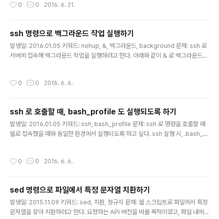
작성시간
0
0
2016. 6. 21.
$'\n' echo "foo${nl}bar${nl}${nl}baz" 참고: http://stackoverflow.com/q
uestions/9402961/adding-newline-characters-to-unix-shell-variabl
es
ssh 명령으로 백그라운드 작업 실행하기
글 내용
발생일: 2016.01.05 키워드: nohup, &, 백그라운드, background 문제: ssh 로
서버에 접속해 백그라운드 작업을 실행하려고 한다. 아래와 같이 & 로 백그라운드로
실행하도록 했는데, 명령 종료 후 바로 태스크도 종료된다. $ ssh user@host "ta
sk_command &;" 어떻게 하면 될까? 해결책: & 는 현재 세션에서만 유효하기 때
작성시간
0
0
2016. 6. 6.
문이다. nohup 을 붙이면, 현재 세션이 끊어진 이후에도 백그라운드 작업을 수행할
수 있다. 아래처럼 호출하면 된다. $ ssh user@host "nohup task_command
&;" 참고: http://askubuntu.com/questions/349262/run-a-nohup-com
ssh 로 호출할 때, bash_profile 도 실행되도록 하기
mand-over-ssh-then-disconn..
글 내용
발생일: 2016.01.05 키워드: ssh, bash_profile 문제: ssh 로 명령을 호출할 때
쉘로 접속했을 때와 동일한 환경에서 실행되도록 하고 싶다. ssh 실행 시, .bash_p
rofile 도 실행되게 하면 될 것 같다. 어떻게 하면 될까? 해결책: 간단하다. 아래처럼 .
bash_profile 을 먼저 실행하고 작업을 수행하면 된다. $ ssh user@host "sou
작성시간
0
0
2016. 6. 6.
rce ~/.bash_profile && cd $some_dir && ./run_command" 참고: http://
unix.stackexchange.com/questions/148780/including-bash-profile-
over-ssh
sed 명령으로 파일에서 특정 문자열 치환하기
글 내용
발생일: 2015.11.09 키워드: sed, 치환, 정규식 문제: 쉘 스크립트로 파일에서 특정
문자열을 찾아 치환하려고 한다. 요청하는 API 버전을 바꿀 목적이었고, 파일 내에서