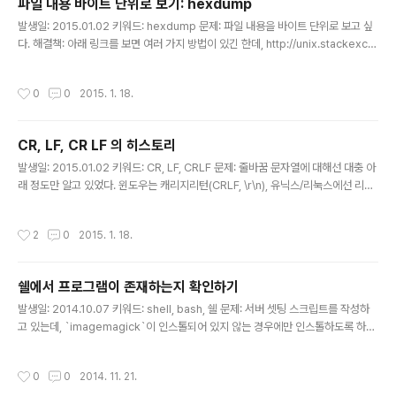
파일 내용 바이트 단위로 보기: hexdump
글 내용
발생일: 2015.01.02 키워드: hexdump 문제: 파일 내용을 바이트 단위로 보고 싶
다. 해결책: 아래 링크를 보면 여러 가지 방법이 있긴 한데, http://unix.stackexch
ange.com/questions/10826/shell-how-to-read-the-bytes-of-a-bina
ry-file-and-print-as-hexadecimal 요게 포맷팅해서 보기 가장 좋은 것 같다.
작성시간
0
0
2015. 1. 18.
$ hexdump -C filename
CR, LF, CR LF 의 히스토리
글 내용
발생일: 2015.01.02 키워드: CR, LF, CRLF 문제: 줄바꿈 문자열에 대해선 대충 아
래 정도만 알고 있었다. 윈도우는 캐리지리턴(CRLF, \r\n), 유닉스/리눅스에선 리턴
(LF, \n). git 에서 어떤 라이브러리를 체크아웃 받았더니 자꾸 라인피드가 충돌난다
는 워닝이 뜨더라. 이거 원인을 찾아보다가 우연히 줄바꿈 문자열에 대한 히스토리를
작성시간
2
0
2015. 1. 18.
찾아보게 됐다. 해결책: CR = Carriage Return LF = Line Feed CR 과 LF 는 줄
바꿈을 의미하는 컨트롤 캐릭터이고, 각각 0x0D (13 decimal), 0x0A (10 deci
mal)를 가리킨다. 윈도우는 CR LF 를, 유닉스는 LF를, 맥의 초기 버전(9 버전 이하)
쉘에서 프로그램이 존재하는지 확인하기
은 CR을 사용한다. 이 두 키는 오래 전 타자기 ..
글 내용
발생일: 2014.10.07 키워드: shell, bash, 쉘 문제: 서버 셋팅 스크립트를 작성하
고 있는데, `imagemagick`이 인스톨되어 있지 않는 경우에만 인스톨하도록 하려
고 한다. 특정 커맨드가 실행 가능한지 확인하는 방법으로 체크하려고 하는데, 쉘에
서 프로그램이 존재하는지를 어떻게 확인하면 될까? 해결책: which, command, t
작성시간
0
0
2014. 11. 21.
ype, hash 등 여러 방법으로 확인할 수 있는데, OS나 쉘 종류에 따라 그 결과가 다