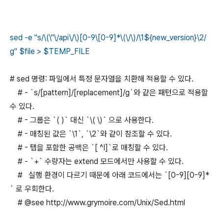
sed -e "s/\(\"\/api\/\)[0-9\[0-9]*\(\/\)/\1${new_version}\2/
g" $file > $TEMP_FILE
# sed 명령: 파일에서 특정 문자열을 치환해 적용할 수 있다.
# - `s/[pattern]/[replacement]/g`와 같은 패턴으로 적용할
수 있다.
# - 그룹은 `( )` 대신 `\( \)` 으로 사용한다.
# - 매칭된 값은 `\1`, `\2`와 같이 참조할 수 있다.
# - 탭을 포함한 공백은 `[ ^I]`로 매칭할 수 있다.
# - `+` 수량자는 extend 모드에서만 사용할 수 있다.
# 실행 환경이 다르기 때문에 아래 코드에서는 `[0-9][0-9]*
` 로 우회한다.
# @see http://www.grymoire.com/Unix/Sed.html