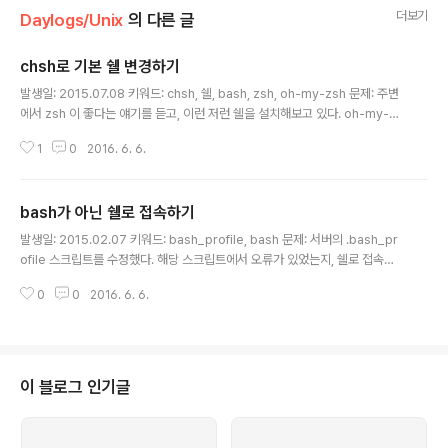
더보기
Daylogs/Unix
의 다른 글
chsh로 기본 쉘 변경하기
글 내용
발생일: 2015.07.08 키워드: chsh, 쉘, bash, zsh, oh-my-zsh 문제: 주변
에서 zsh 이 좋다는 얘기를 듣고, 이런 저런 쉘을 설치해보고 있다. oh-my-zs
h 을 설치한 후에, Prezto 가 더 좋은 것 같아 쉘을 변경하려고 oh-my-zsh
1
0
2016. 6. 6.
을 삭제했다. 헌데, 터미널을 열 때마다 여전히 zsh 이 열린다. 어떻게 다시 ba
sh 로 되돌리지? 해결책: 기본 쉘을 변경하는 `chsh`라는 명령이 있다. $ chs
h 명령을 실행하면 기본 파일이 열리는데, 기본 쉘 파일을 `bash`나 원하는 쉘
bash가 아닌 쉘로 접속하기
로 변경하면 된다.
글 내용
발생일: 2015.02.07 키워드: bash_profile, bash 문제: 서버의 .bash_pr
ofile 스크립트를 수정했다. 해당 스크립트에서 오류가 있었는지, 쉘로 접속하
면 바로 터미널이 종료된다. 헐.... 어떻게 하지... 해결책: .bash_profile 을 사
0
0
2016. 6. 6.
용하지 않는 다른 쉘로 접속하면 된다. $ ssh -t username@hostname /bi
n/sh 살았다.ㅎㅎ 참고: http://serverfault.com/questions/94503/logi
n-without-running-bash-profile-or-bashrc
이 블로그 인기글