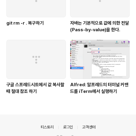
git rm -r . 복구하기
자바는 기본적으로 값에 의한 전달
(Pass-by-value)을 한다.
구글 스프레드시트에서 값 복사할
Alfred: 알프레드의 터미널 커맨
때 절대 참조 하기
드를 iTerm에서 실행하기
의안내
티스토리
로그인
고객센터