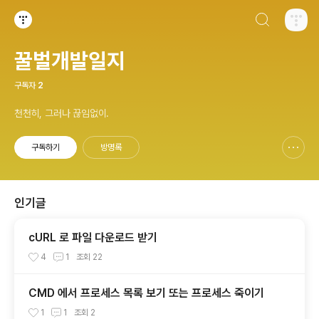
검색하기
티스토리
꿀벌개발일지
구독자
2
천천히, 그러나 끊임없이.
구독하기
방명록
신고하기 레이어
열기
인기글
cURL 로 파일 다운로드 받기
4
1
조회
22
CMD 에서 프로세스 목록 보기 또는 프로세스 죽이기
1
1
조회
2