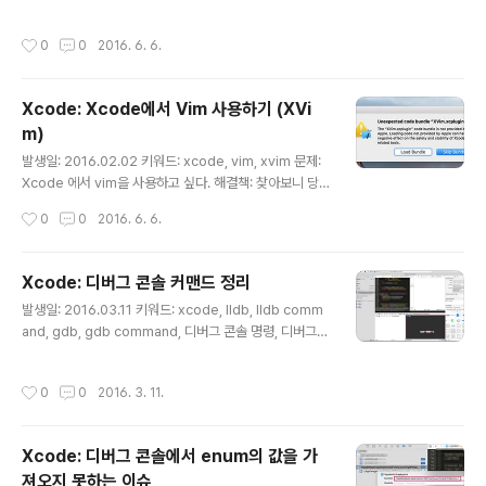
t window 를 열 수 있다. 에..
설치하고 재시작 했을 때, 아래와 같은 창에서 실수로 Skip
Bundle 을 눌러버렸다. 재시작했는데 플러그인 로드 창이
작성시간
0
0
2016. 6. 6.
안 뜬다. 어떻게 하면 될까? 해결책: 이 때엔, skip 하기로
했던 번들 목록을 초기화해주면 된다. 플러그인은 com.a
pple.dt.Xcode 의 DVTPlugInManagerNonAppleP
Xcode: Xcode에서 Vim 사용하기 (XVi
lugins-Xcode-[xcode 버전] 형태로 저장되어 있으며,
m)
아래 코드처럼 조회한 후에, `delete` 후 Xcode를 다시
글 내용
실행하면 된다. $ defaults read com.apple.dt.Xcod
발생일: 2016.02.02 키워드: xcode, vim, xvim 문제:
e DVTPlugInManage..
Xcode 에서 vim을 사용하고 싶다. 해결책: 찾아보니 당
연히 있다.ㅎㅎ http://xvim.org/ https://github.com/
작성시간
0
0
2016. 6. 6.
XVimProject/XVim Xcode 플러그인 매니저인 알카트
라즈에서 간단하게 설치할 수 있다. 논의: 수동으로 설치하
려면, 리파지터리를 클론한 후에 해당 디렉토리에서 mak
Xcode: 디버그 콘솔 커맨드 정리
e 명령을 실행하면 된다. $ git clone https://github.co
글 내용
발생일: 2016.03.11 키워드: xcode, lldb, lldb comm
m/XVimProject/XVim $ cd XVim $ make `make`
and, gdb, gdb command, 디버그 콘솔 명령, 디버그
는 빌드 후, Xcode 가 설치되어 있는 디렉토리에 `.xvimr
콘솔 커맨드, debug console command, debuggin
c ` 파일을 생성한다. Xcode 를 재시작하면, `.xvimrc`
g console, 디버깅 콘솔, 디버깅 단축키, 디버그 콘솔 단
번들이 있는데 로드할 거냐고 ..
작성시간
0
0
2016. 3. 11.
축키, debug console shortcut 문제: Xcode의 디버
그 콘솔을 키보드로 컨트롤하려고 한다. 해결책: 디버그 콘
솔 Cmd + Shift + C: 콘솔로 포커스 Cmd + K: 콘솔 초
Xcode: 디버그 콘솔에서 enum의 값을 가
기화 실행 관련 커맨드 s: step in n: next, step over fi
져오지 못하는 이슈
n: finish, Step out c: continue, 다음 브레이크포인트