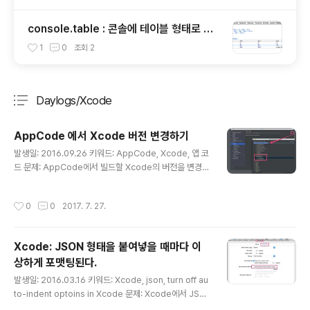
console.table : 콘솔에 테이블 형태로 출
력하기
1
0
조회
2
Daylogs/Xcode
분류 전체보기
주요 글 목록
AppCode 에서 Xcode 버전 변경하기
글 내용
발생일: 2016.09.26 키워드: AppCode, Xcode, 앱 코
드 문제: AppCode에서 빌드할 Xcode의 버전을 변경하
려고 한다. 해결책: Tools > Xcode에서 더보기 메뉴를
눌러 변경할 수 있다.
작성시간
0
0
2017. 7. 27.
Xcode: JSON 형태을 붙여넣을 때마다 이
상하게 포맷팅된다.
글 내용
발생일: 2016.03.16 키워드: Xcode, json, turn off au
to-indent optoins in Xcode 문제: Xcode에서 JSO
N 포맷의 값을 넣을 때마다 들여쓰기가 이상하게 된다. 해