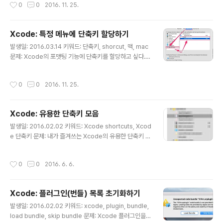
작성시간
0
0
2016. 11. 25.
결책: 자동 들여쓰기 기능(Automatically indent base
d on syntax)을 끄면 된다. 난 포맷팅 도구를 별도로 사용
하고 있어서, 그냥 들여쓰기를 껐다.
Xcode: 특정 메뉴에 단축키 할당하기
글 내용
발생일: 2016.03.14 키워드: 단축키, shorcut, 맥, mac
문제: Xcode의 포맷팅 기능에 단축키를 할당하고 싶다.
해결책: Xcode의 것은 아니고, MacOS에서 제공하는 기
능이 있다. System Preferences > Keyboard > Ap
작성시간
0
0
2016. 11. 25.
p Shortcuts 에서 + 버튼을 눌러, 애플리케이션의 단축
키를 추가할 수 있다. 애플리케이션의 메뉴와 동일한 이름
을 넣어주고, 단축키를 할당하면 된다.
Xcode: 유용한 단축키 모음
글 내용
발생일: 2016.02.02 키워드: Xcode shortcuts, Xcod
e 단축키 문제: 내가 즐겨쓰는 Xcode의 유용한 단축키 모
음 해결책: 파일명으로 파일 열기: Cmd + Shift + O 네비
게이션 바로 이동하기: Cmd + (1~7) 에디터로 포커스 이
작성시간
0
0
2016. 6. 6.
동하기: Cmd + J - 네비게이션 바에서 이동 후 다시 에디
터로 돌아오고자 하는 경우 - 에디터 간 전환하려고 하는
경우 - XVim 플러그인을 사용하는 경우엔, Ctrl + W 후,
Xcode: 플러그인(번들) 목록 초기화하기
h, j, k, l 로 이동하는 게 훨씬 효율적이다. 네비게이션 바에
글 내용
서 특정 파일을 Assistantant Window로 열기 (Cmd +
발생일: 2016.02.02 키워드: xcode, plugin, bundle,
Alt + Enter) - XVim 에서는 :sp 또는 :vsp 로 assistan
load bundle, skip bundle 문제: Xcode 플러그인을