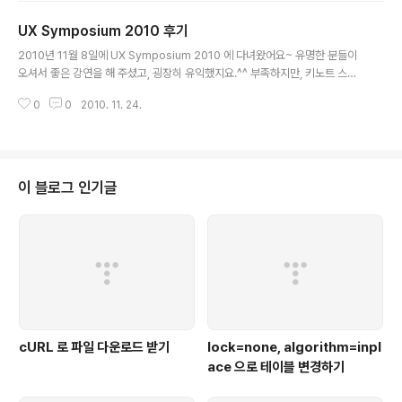
약국 어딘지 정말 궁금했는데, 이런 사이트가 있었네요^^
UX Symposium 2010 후기
아래는 날짜를 입력하고 지역을 선택한 후 검색한 결과 목
글 내용
록입니다. 위 결과 목록에서 흥미로운 건, 추가로 기재된
2010년 11월 8일에 UX Symposium 2010 에 다녀왔어요~ 유명한 분들이
"위치정보" 가 눈에 띄게 강조되어 있다는 점입니다. 언뜻
오셔서 좋은 강연을 해 주셨고, 굉장히 유익했지요.^^ 부족하지만, 키노트 스피
생각하기에 가장 중요할 것 같은 정보는 "약국명" 이나 "전
커(도널드 노먼, 빌 벅스턴, 이건표) 분들의 강연을 기억나는 대로 간단히 정리
화번호" 내지는 "주소" 일 것 같은데 말이죠. 가까운 약국을
0
0
2010. 11. 24.
해봤습니다~ 혹시 제가 잘못 이해한 게 있으면 정정 부탁드립니다.^^; #. 다른
검색하려 했을 때 우리가 제일 궁금한 건, "여기서 제일 가
분들도 발표 내용을 아주 잘 정리해놓으셨네요. - 전체 정리 by gongsang: ht
까운..
tp://cafe.naver.com/gongsangdesign.cafe?iframe_url=/ArticleRe
ad.nhn%3Farticleid=155 - Donald Norman 강의를 잘 이해하려면? : ht
tp://alankang.tistory.com/277 #. 심포지엄 트위터: http:/..
이 블로그 인기글
cURL 로 파일 다운로드 받기
lock=none, algorithm=inpl
ace 으로 테이블 변경하기