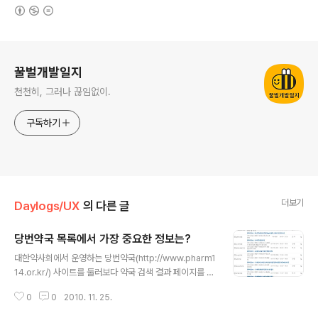
(새창열림)
로그 정보
꿀벌개발일지
천천히, 그러나 끊임없이.
구독하기
더보기
Daylogs/UX
의 다른 글
당번약국 목록에서 가장 중요한 정보는?
글 내용
대한약사회에서 운영하는 당번약국(http://www.pharm1
14.or.kr/) 사이트를 둘러보다 약국 검색 결과 페이지를 보
고 흥미로운 걸 발견해서 포스팅 합니다.^^ 당번약국 사이
0
0
2010. 11. 25.
트에서는 현재 운영 중인 당번약국을 검색하거나, 주말에
문을 여는 약국 등을 검색할 수 있습니다. 주말에 문 여는