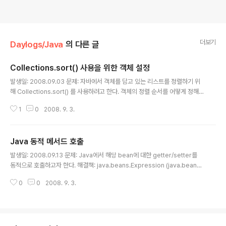
더보기
Daylogs/Java
의 다른 글
Collections.sort() 사용을 위한 객체 설정
글 내용
발생일: 2008.09.03 문제: 자바에서 객체를 담고 있는 리스트를 정렬하기 위
해 Collections.sort() 를 사용하려고 한다. 객체의 정렬 순서를 어떻게 정해
야 할까? 해결책: Comparator 를 구현해서 compare 메서드를 오버라이드
1
0
2008. 9. 3.
해준다. 예: package com.ohgyun.sortTest; import java.beans.Expr
ession; import java.util.Comparator; public class BeanOrder impl
ements Comparator { private String target; //정렬 대상 private boo
Java 동적 메서드 호출
lean flag; //오름차순 내림차순 /** * 생성자 * @param target 정렬할 대
글 내용
상 * @param flag..
발생일: 2008.09.13 문제: Java에서 해당 bean에 대한 getter/setter를
동적으로 호출하고자 한다. 해결책: java.beans.Expression (java.beans.
Statement를 상속) 을 사용한다. 생성자 Expression(Object value, Obj
0
0
2008. 9. 3.
ect target, String methodName, Object[] arguments) Expression
(Object target, String methodName, Object[] arguments) value: e
xpression의 결과값 target: 메서드를 호출할 객체 methodName: 호출할
메서드명 arguments: parameter로 넣을 인자 호출 예: A a = new A(); //
a 객체..