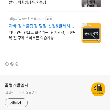
할인, 백화점상품권 증정
http://www.컴스쿨.com
광고
자바 컴스쿨닷컴 당일 신청&결제시 기
프티콘!
자바 인강만으로 합격가능, 단기완성, 무한반
복 전 강좌 스마트폰 학습가능
(새창열림)
로그 정보
꿀벌개발일지
천천히, 그러나 끊임없이.
구독하기