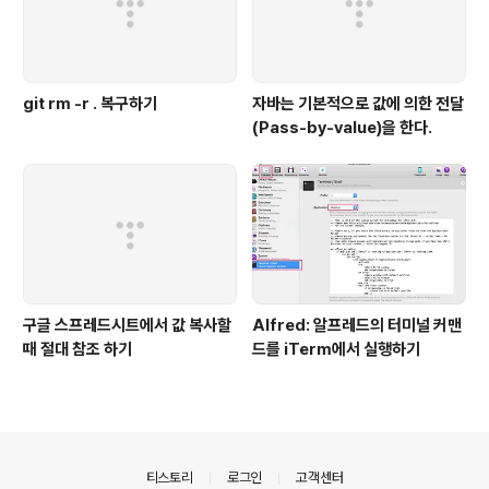
git rm -r . 복구하기
자바는 기본적으로 값에 의한 전달
(Pass-by-value)을 한다.
구글 스프레드시트에서 값 복사할
Alfred: 알프레드의 터미널 커맨
때 절대 참조 하기
드를 iTerm에서 실행하기
의안내
티스토리
로그인
고객센터