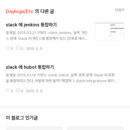
더보기
Daylogs/Etc
의 다른 글
slack 에 jenkins 통합하기
글 내용
발생일: 2015.03.21 키워드: slack, jenkins, 슬랙, 젠킨
스 문제: Slack 에 젠킨스를 통합해서 빌드 전/후로 메시지
를 받으려고 한다. 어떻게 하면 될까? 해결책: 1. Slack Int
0
0
2015. 5. 9.
egrations 페이지에서 Jenkins CI를 찾아 추가하고 토
큰을 생성한다. https://my.slack.com/services/new
2. 젠킨스 플러그인 페이지에서 Slack Notification Plu
slack 에 hubot 통합하기
gin 을 추가한다. https://github.com/jenkinsci/slack
글 내용
-plugin 3. 젠킨스 관리 > 시스템 설정 플러그인 관리 페
발생일: 2015.03.18 키워드: slack, hubot, 슬랙, 휴봇 문제: Slack 에 휴봇
이지에서 발급받은 토큰을 추가한다. 4. 프로젝트 구성에
을 통합하려고 한다. 어떻게 하면 될까? 해결책: 1. Slack Integrations 페이지
서 Slack Notifications 옵션을 추가한다. 주의할 점 - 채
에서 휴봇을 추가하고 Access Token을 발급받는다. https://my.slack.co
널을 명시하지..
0
0
2015. 5. 9.
m/services/new/hubot 2. 통합하면 채널에서 바로 hubot 을 초대할 수 있
다. 원하는 채널에서 아래 명령을 실행해 초대한다. /invite @hubot 3. 발급받
은 토큰으로 휴봇을 구동한다. $ HUBOT_SLACK_TOKEN=[토큰] ./bin/hu
bot --adapter slack 참고: http://eng.rightscale.com/2014/09/17/h
ubot-unix-server.html
이 블로그 인기글