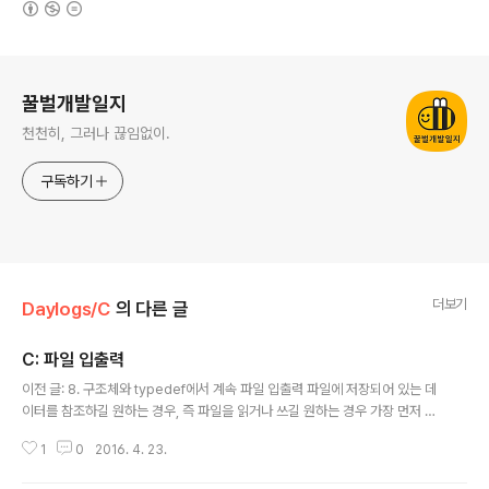
로그 정보
꿀벌개발일지
천천히, 그러나 끊임없이.
구독하기
더보기
Daylogs/C
의 다른 글
C: 파일 입출력
글 내용
이전 글: 8. 구조체와 typedef에서 계속 파일 입출력 파일에 저장되어 있는 데
이터를 참조하길 원하는 경우, 즉 파일을 읽거나 쓰길 원하는 경우 가장 먼저 해
야할 일은, 파일 사이에 데이터가 이동할 수 있는 다리를 놓는 일이다. 즉, 프로
1
0
2016. 4. 23.
그램과 파일 사이에 "스트림(stream)"을 형성해야 한다. 스트림은 운영체제에
의해서 형성되는 소프트웨어적인 상태를 의미하는 것일 뿐이기 때문에, "파일로