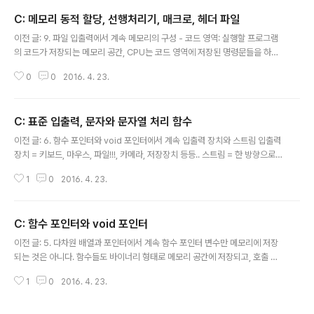
부터 데이터를 읽거나 쓸 기본적인 준비가 됐구나"라고 이해하면 된다. 파일 열
C: 메모리 동적 할당, 선행처리기, 매크로, 헤더 파일
기 FILE * fopen(const char * filename, const char * mode); --> 성
글 내용
공 시 해당 파일의 FILE 구조체 변수의 주소값, 실패 시 NULL 포인터 반환 FIL
이전 글: 9. 파일 입출력에서 계속 메모리의 구성 - 코드 영역: 실행할 프로그램
E 구조체 변수의 멤버에 직접 접근..
의 코드가 저장되는 메모리 공간, CPU는 코드 영역에 저장된 명령문들을 하나
씩 가져가서 실행한다. - 데이터 영역: 전역변수와 static으로 선언되는 static
0
0
2016. 4. 23.
변수가 할당. 프로그램 종료 시까지 남는다. - 스택 영역: 지역변수와 매개변수
가 할당된다. 함수가 종료되면 소멸된다. - 힙 영역: 프로그래머가 원하는 시점
에 변수를 할당하고 소멸하도록 지원하는 공간 malloc 과 free 생성과 소멸 시
C: 표준 입출력, 문자와 문자열 처리 함수
기가 지역변수나 전역변수와 다른 유형의 변수는, malloc 과 free 함수로 힙
글 내용
영역에 할당하고 소멸할 수 있다. 먼저, stdlib.h를 추가해준다. #include voi
이전 글: 6. 함수 포인터와 void 포인터에서 계속 입출력 장치와 스트림 입출력
d * malloc(size_t size); ..
장치 = 키보드, 마우스, 파일!!!, 카메라, 저장장치 등등.. 스트림 = 한 방향으로
흐르는 데이터의 흐름 = 데이터의 이동수단 운영체제에서 제공하는, 소프트웨
1
0
2016. 4. 23.
어로 구현되어 있는, 가상의 다리(브릿지) 운영체제는 외부 장치와 프로그램과
의 데이터 송수신의 도구가 되는 스트림을 제공하고 있다. 콘솔 입출력을 위한
'입력 스트림'과 '출력 스트림'은 프로그램 시작과 동시에 자동으로 생성된다. 프
C: 함수 포인터와 void 포인터
로그램이 종료되면 자동으로 소멸된다. 이들은 표준 스트림이라 한다. * stdin
글 내용
표준 입력 스트림 (키보드) * stdout 표준 출력 스트림(모니터) * stderr 표준
이전 글: 5. 다차원 배열과 포인터에서 계속 함수 포인터 변수만 메모리에 저장
에러 스트림(모니터) 표준 입출력과 버퍼 표준 입출력 함수..
되는 것은 아니다. 함수들도 바이너리 형태로 메모리 공간에 저장되고, 호출 시
실행된다. 메모리 상에 저장된 함수의 주소 값을 저장하는 포인터 변수가 바로
1
0
2016. 4. 23.
'함수 포인터 변수'이다. 함수는 프로그램 실행 시 '메인 메모리'에 저장되어 실
행되고, 함수의 이름도 함수가 저장된 메모리 공간의 주소 값을 의미한다. (배열
의 이름과 마찬가지로 함수의 이름도 그 형태가 상수이다) 함수 이름의 포인터