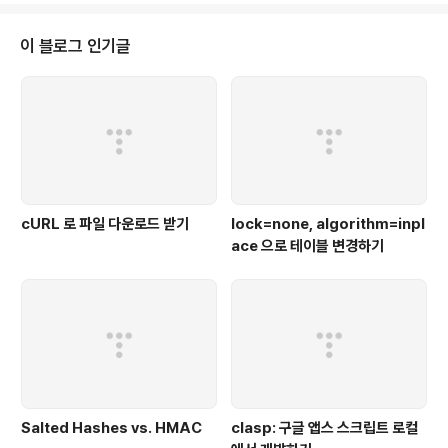
의 형(type)은 반환형과 매개변수의 선언을 통해서 결정짓는다. 예: int Simpl
eFunc(int num) ==> 반환형이 int이고 매개변수로 int형 변수가 하나 선언된
이 블로그 인기글
포인터 형 함수 포인터 변수 int (*fptr) (int) -..
cURL 로 파일 다운로드 받기
lock=none, algorithm=inpl
ace 으로 테이블 변경하기
Salted Hashes vs. HMAC
clasp: 구글 앱스 스크립트 로컬