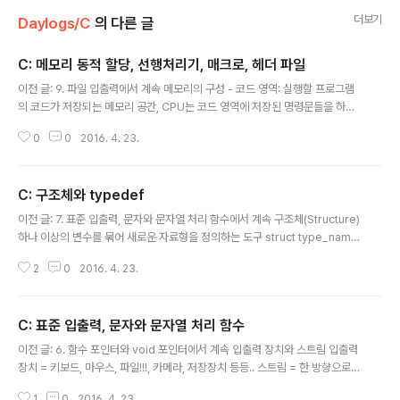
더보기
Daylogs/C
의 다른 글
C: 메모리 동적 할당, 선행처리기, 매크로, 헤더 파일
글 내용
이전 글: 9. 파일 입출력에서 계속 메모리의 구성 - 코드 영역: 실행할 프로그램
의 코드가 저장되는 메모리 공간, CPU는 코드 영역에 저장된 명령문들을 하나
씩 가져가서 실행한다. - 데이터 영역: 전역변수와 static으로 선언되는 static
0
0
2016. 4. 23.
변수가 할당. 프로그램 종료 시까지 남는다. - 스택 영역: 지역변수와 매개변수
가 할당된다. 함수가 종료되면 소멸된다. - 힙 영역: 프로그래머가 원하는 시점
에 변수를 할당하고 소멸하도록 지원하는 공간 malloc 과 free 생성과 소멸 시
C: 구조체와 typedef
기가 지역변수나 전역변수와 다른 유형의 변수는, malloc 과 free 함수로 힙
글 내용
영역에 할당하고 소멸할 수 있다. 먼저, stdlib.h를 추가해준다. #include voi
이전 글: 7. 표준 입출력, 문자와 문자열 처리 함수에서 계속 구조체(Structure)
d * malloc(size_t size); ..
하나 이상의 변수를 묶어 새로운 자료형을 정의하는 도구 struct type_name
{ 멤버 선언; }; 구조체 변수 선언 struct type_name val_name; 구조체 멤
2
0
2016. 4. 23.
버를 가져올 때엔 val_name.member_name 으로. struct point { int x; i
nt y; }; 초기화는 배열과 동일한 방식으로 할 수 있다. struct point = { 10, 20
}; 구조체 멤버 중에 배열이나 포인터 변수가 있을 경우, 포인터 변수의 접근 방
C: 표준 입출력, 문자와 문자열 처리 함수
식을 취한다. struct person { char name[20]; int age; }; struct person
글 내용
man; strcpy(man.na..
이전 글: 6. 함수 포인터와 void 포인터에서 계속 입출력 장치와 스트림 입출력
장치 = 키보드, 마우스, 파일!!!, 카메라, 저장장치 등등.. 스트림 = 한 방향으로
흐르는 데이터의 흐름 = 데이터의 이동수단 운영체제에서 제공하는, 소프트웨
1
0
2016. 4. 23.