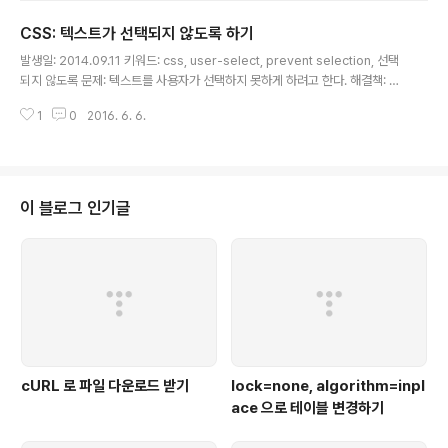
CSS: 텍스트가 선택되지 않도록 하기
글 내용
발생일: 2014.09.11 키워드: css, user-select, prevent selection, 선택
되지 않도록 문제: 텍스트를 사용자가 선택하지 못하게 하려고 한다. 해결책: 아
래와 같이 user-select 속성을 none 으로 설정해주면 된다. .prevent_sel
1
0
2016. 6. 6.
ection { -webkit-user-select: none; /* Chrome/Safari */ -moz-us
er-select: none; /* Firefox */ -ms-user-select: none; /* IE10+ */ /
* Rules below not implemented in browsers yet */ -o-user-sele
ct: none; user-select: none; }
이 블로그 인기글
cURL 로 파일 다운로드 받기
lock=none, algorithm=inpl
ace 으로 테이블 변경하기