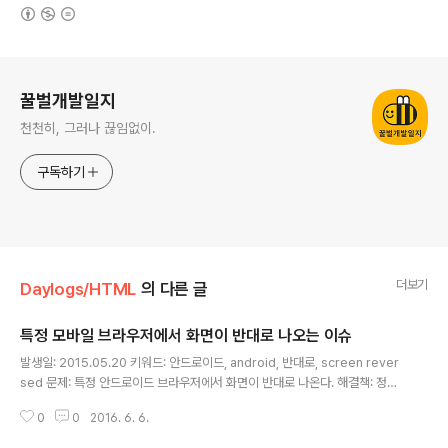
(새창열림)
로그 정보
꿀벌개발일지
천천히, 그러나 끊임없이.
구독하기
더보기
Daylogs/HTML
의 다른 글
특정 모바일 브라우저에서 화면이 반대로 나오는 이슈
글 내용
발생일: 2015.05.20 키워드: 안드로이드, android, 반대로, screen rever
sed 문제: 특정 안드로이드 브라우저에서 화면이 반대로 나온다. 해결책: 정확
한 원인은 모르겠지만 렌더링 이슈로 보인다. meta 태그에 정의했던 scale 값
0
0
2016. 6. 6.
을 제거하고 user-scalable을 no 로 설정했더니 해결되었다. 을 아래로 변경