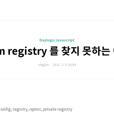
Daylogs/Javascript
m registry 를 찾지 못하는
ohgyun
2021. 3. 9. 00:04
onfig, registry, npmrc, private registry