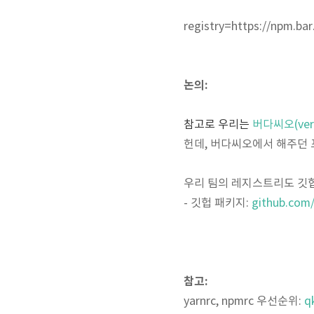
registry=https://npm.ba
논의:
참고로 우리는
버다씨오(verd
헌데, 버다씨오에서 해주던 
우리 팀의 레지스트리도 깃헙
- 깃헙 패키지:
github.com
참고:
yarnrc, npmrc 우선순위:
q