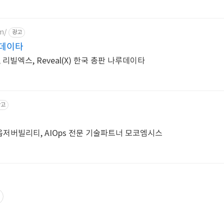
m/
광고
루데이타
, 리빌엑스, Reveal(X) 한국 총판 나루데이타
광고
옵저버빌리티, AIOps 전문 기술파트너 모코엠시스