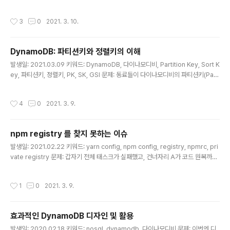
글 앱스 스크립트로 간단한 자동화 태스크를 구축해뒀다. 슬랙을 API 창구로, 구글
앱스 스크립트를 앱 서버로, 스프레드시트를 디비로 사용하고 있다. 예를 들면 이런
작성시간
3
0
2021. 3. 10.
작업이다. 1. 슬랙에서 /find_stock_price 같은 슬래시 명령을 치면 2. 구글 앱스
스크립트에서 요청을 받아서 3. 스프레드시트의 값을 수정하거나 조회한 후에 슬랙
으로 응답해주는 것이다. 태스크가 조금 복잡해지면서 작업의 응답 시간이 길어지게
DynamoDB: 파티션키와 정렬키의 이해
됐다. 문제는 슬랙 커맨드의 타임아웃이 3초라는 것... 슬랙 요청에 대해 짧은 응답을
글 내용
..
발생일: 2021.03.09 키워드: DynamoDB, 다이나모디비, Partition Key, Sort K
ey, 파티션키, 정렬키, PK, SK, GSI 문제: 동료들이 다이나모디비의 파티션키(Parti
tion Key)와 정렬키(Sort Key)의 관계를 헷갈려한다. 해결책: 처음엔 개념이 잘 잡
히진 않았는데, 알고보니 간단하고 명확한 개념이었다. 다이나모디비로 설계하면서
작성시간
4
0
2021. 3. 9.
자꾸 복잡하다고 느끼는 건, 설계 시점부터 스케일 아웃을 고려하고 있기 때문인 것
같다. RDS에선 스케일을 고려했다기보단, 이름 그대로 관계(relation)에 집중해 설
계했던 것 같다. 사용할 땐 쿼리를 조합하면 되니, 설계 시점엔 확장이나 호출 샘플보
npm registry 를 찾지 못하는 이슈
단 관계를 고민했다. (다른 디비를 설계할 때에도 지금처럼 스케일을 고려해 설계..
글 내용
발생일: 2021.02.22 키워드: yarn config, npm config, registry, npmrc, pri
vate registry 문제: 갑자기 전체 태스크가 실패했고, 건너자리 A가 코드 원복까지
했는데도 계속 지속됐다. 에러 문구를 보니 특정 npm 모듈의 리파지터리를 찾지 못
하는 문제다. node_modules 디렉토리를 날리고 새로 설치해도 동일한 문제가 발
작성시간
1
0
2021. 3. 9.
생했다고 한다. 이번에 npm registry 를 변경하는 작업을 준비하고 있었는데, 새로
설치된 모듈이 아직 준비되지 않은 새 레지스트리를 바라본 것이 문제였다. 왜 그런
걸까? 해결책: 이번에 옮기려던 레지스트리는 도메인과 권한이 기존과 모두 달랐다.
효과적인 DynamoDB 디자인 및 활용
예를 들어, https://old_registry.example.com 에서 h..
글 내용
발생일: 2020.02.18 키워드: nosql, dynamodb, 다이나모디비 문제: 이번엔 디