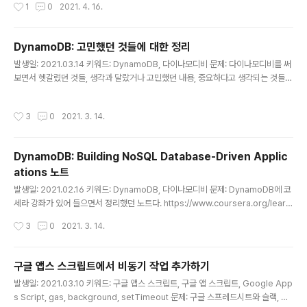
작성시간
1
0
2021. 4. 16.
DB is automatically scaling your index so please try again shortly. 온
디맨드 모드는 스케일 제한이 없는 걸로 알았는데 왜 그런걸까? 해결책: 테이블 생성
후, 이전 트래픽 대비 많은 데이터를 넣어서 발생한 문제였다. 요약 먼저: 온디맨드도
DynamoDB: 고민했던 것들에 대한 정리
내부적으론 오토스케일링으로 ..
글 내용
발생일: 2021.03.14 키워드: DynamoDB, 다이나모디비 문제: 다이나모디비를 써
보면서 헷갈렸던 것들, 생각과 달랐거나 고민했던 내용, 중요하다고 생각되는 것들에
대한 정리 해결: 핫파티션은 프로비저닝 모드에서만 해당됨 - 과금 체계는 프로비저
닝 모드와 온디맨드 모드가 있고 - 프로비저닝 모드 - 프로비저닝 모드는 RCU와 W
작성시간
3
0
2021. 3. 14.
CU를 직접 설정하는데, '초당 처리량' 기준임 - 핫파티션 이슈는 프로비저닝 모드에
서만 해당됨 - 초당 요청이 할당 받은 처리량을 초과하지 않게 하기 위해 설계해야 함
- 예약 요금은 프로비저닝 모드에서 쓸 RCU,WCU를 미리 사두는 개념 - 온디맨드
DynamoDB: Building NoSQL Database-Driven Applic
모드 - 사용한 RCU와 WCU 만큼 과금하는 모델 - 사용한 만큼 과금되기 때문에, 처
ations 노트
리량의 한계와 핫파티션 이슈가 ..
글 내용
발생일: 2021.02.16 키워드: DynamoDB, 다이나모디비 문제: DynamoDB에 코
세라 강좌가 있어 들으면서 정리했던 노트다. https://www.coursera.org/learn/
dynamodb-nosql-database-driven-apps 지금보면 너무 기초적인 것 같은
작성시간
3
0
2021. 3. 14.
데, 당시 흐릿하게 개념이 잡혔던 터라 전체 컨셉을 이해하기에 좋았다. 지금 보더라
도 유심히 기억해야할 만한 특징인 볼드로 표시해뒀다. 내용: Relational Databas
es and the Problem that Need Solving - RDS(Relational Data System)
구글 앱스 스크립트에서 비동기 작업 추가하기
의 특징 - 정형 데이터를 분석하기 좋음 - 스토리지를 많이 차지하고 - 컴퓨팅 비용
글 내용
발생일: 2021.03.10 키워드: 구글 앱스 스크립트, 구글 앱 스크립트, Google App
이 큼 - CAP 정리: 다음과 같은 세 가지..
s Script, gas, background, setTimeout 문제: 구글 스프레드시트와 슬랙, 구