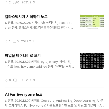
작성시간
2
0
2021. 2. 3.
com/elasticsearch-service/latest/developerguide/sizing-domains.h
tml 적합한 스토리지 사이즈 - 클러스터 > 노드 > 샤드 - 물리 서버에 여러 노드를
생성할 수 있지만, AWS ES에서는 한 인스턴스의 한 개의 노드만 있는 듯 - 마스터
엘라스틱서치 시작하기 노트
전용 노드(Dedicated Master..
글 내용
발생일: 2020.07.25 키워드: 엘라스틱서치, elastic se
arch 문제: 엘라스틱서치로 검색을 구현하려고 한다. 시작
하기 문서를 찾아서 봤는데, 너무 이해하기 쉽게 잘 설명해
준다. 아래는 노트해둔 것. 해결책: 엘라스틱 서비스 - Kib
작성시간
1
0
2021. 2. 3.
ana 시각화 도구 - Elastic Search 검색 도구 - Beats,
Logstash 수집 도구 - 이거 합해서 엘라스틱 스택 기타
기능 - 엘라스틱 사이트 서치: 사이트 URL 넣으면 색인 모
파일을 바이너리로 보기
두 만들어줌. 자동완성과 검색 제공하는 자바스크립트 모
글 내용
듈만 넣으면 된다고 함 - 엘라스틱서치 사이트에서 supp
발생일: 2020.12.23 키워드: byte, binary, 바이너리,
ort matrix 라고 검색하면 지원환경 알 수 있음 - 엘라스
바이트, hex, hexdump, xdd, od 문제: 머신러닝 예제
틱서치 7버전부터 JDK를 같이 포함하고 있어서 자바 설치
를 돌려보고 있는데, 1바이트에 1개의 레이블이 있고 10개
안해도 됨 디렉토리 설명 - ..
씩 묶으로 가져와 처리하는 예제였다. 파일을 특정 바이트
작성시간
0
0
2021. 2. 3.
단위로 묶어서 바이너리 형태로 보고 싶은데 어떻게 하면
될까? 해결책: xxd 툴로 바이너리로 읽어볼 수 있다. 기억
을 더듬느라 좀 헷갈렸는데, 1byte = 8bit = 0~255 까
AI For Everyone 노트
지 256을 표현 = 2진수(binary)로 8자리 (00000000
글 내용
~ 11111111) = 2진수는 4자리 씩 끊어 보여주면 16진수
발생일: 2020.12.07 키워드: Coursera, Andrew Ng, Deep Learning, AI 문
(0000 0000 ~ 1111 1111) = 16진수(hexadecimal)
제: 코세라의 AI For Everyone 강의를 보고 정리한 노트 (강의 링크) 해결책: - AI