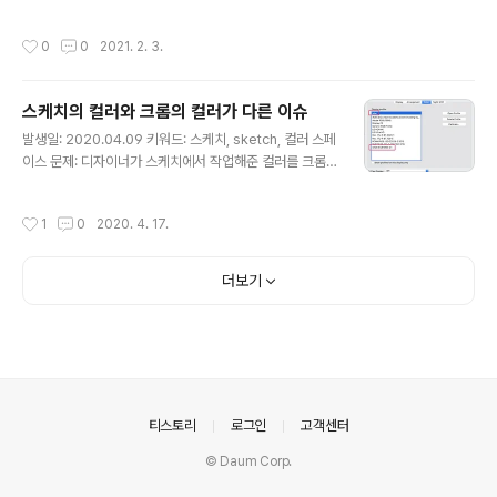
로 2자리 (00 ~ ff) xxd 나 hexdump 명..
> 머신러닝 > 딥러닝 = Neural Network - 딥러닝은 뉴런에서 영감을 받았지만,
사람의 뇌의 동작 방식은 알 수 없음 - 머신러닝의 대부분은 지도 학습(Supervise
작성시간
0
0
2021. 2. 3.
d Learning) - Input A 로 B를 매핑하는 것 (A to B mapping) - 사람이 1초 안에
판단할 수 있는 것이라면 지도 학습으로 구현 가능 - AI 팀과 DS 팀은 다름 - AI 팀
은 머신러닝을 활용한 자동화에 중점 - DS 팀은 데이터를 분석해서 인사이트를 얻는
스케치의 컬러와 크롬의 컬러가 다른 이슈
것에 중점 (의사 결정, 프리젠테이..
글 내용
발생일: 2020.04.09 키워드: 스케치, sketch, 컬러 스페
이스 문제: 디자이너가 스케치에서 작업해준 컬러를 크롬
에 적용했는데, 컬러 코드가 동일한데도 색상이 눈에 띄게
다르다. 왜 그런 걸까? 해결책: 프로그램마다 사용하는 컬
작성시간
1
0
2020. 4. 17.
러 스페이스가 다르기 때문이었다. (좀 찾아보니 컬러 스페
이스는 색 공간, 색 영역, 컬러 프로필, 컬러 프로파일, 디스
플레이 프로필 같은 용어로 쓰인다. 여기선 통일해서 컬러
더보기
스페이스라고 표기했다) 크롬을 포한한 브라우저의 컬러
스페이스는 일반적으로 sRGB 이고, 스케치는 기본적으로
모니터의 컬러 스페이스를 사용한다. 우린 iMac을 사용하
고 있는데, 디스플레이 속성 메뉴에 가보면 어떤 컬러 스페
이스가 적용되어 있는지 알 수 있다. 디자이는 기본적으로 i
Mac 컬러 ..
의안내
티스토리
로그인
고객센터
© Daum Corp.