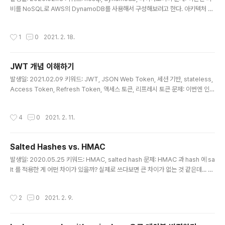
비를 NoSQL로 AWS의 DynamoDB를 사용해서 구성해보려고 한다. 아키텍처 디
자인을 어떻게 해야할까 고민하던 차에, A가 리인벤트 동영상을 추천해줬는데 내용
이 좋다. youtu.be/8rEsuvdL17s 아래는 보면서 정리해둔 내용. 해결책: - 한 애플
작성시간
1
0
2021. 2. 18.
리케이션에 한 개의 테이블 - 파티션 키는 데이터를 골고루 분산하는 용도로 (데이터
분배 결정) - 고유 값이 많은 속성(카디널리티가 높은 속성) - 균일한 비율로 무작위
로 요청되는 속성 - 정렬 키는 기존 RDS에서 인덱스를 사용하는 느낌으로 (쿼리, 다
JWT 개념 이해하기
양화) - 1:n, m:n 관계 모델링에 활용 - 효율적/선택적 조회 - 범위 조회 - GSI (G..
글 내용
발생일: 2021.02.09 키워드: JWT, JSON Web Token, 세션 기반, stateless,
Access Token, Refresh Token, 액세스 토큰, 리프레시 토큰 문제: 이번엔 인증
과정에 JWT를 사용해보기로 했다. 건너자리 B가 코드를 다 짜왔고, 자세한 설명까
지 보태서 이해가 쏙 되게 공유해줬다. (좋은 내용을 쉽게 이해하고 왔으니^^) 레거시
작성시간
4
0
2021. 2. 11.
만 운영해왔던 J에게도 JWT를 이용한 인증 관리를 설명해주려고 한다. 기존 환경
과 비교해서 이해하기 쉽게 정리해봤다. 해결책: JWT(JSON Web Token)는 인
증 토큰을 정의하는 방법에 대한 표준(RFC 7519)이다. (여러 서버 간에) 안전하게
Salted Hashes vs. HMAC
인증 정보를 주고 받을 수 있도록, 인증 토큰을 생성하고 해석하는 방법을 규정한..
글 내용
발생일: 2020.05.25 키워드: HMAC, salted hash 문제: HMAC 과 hash 에 sa
lt 를 적용한 게 어떤 차이가 있을까? 실제로 쓰다보면 큰 차이가 없는 것 같은데... 해
결책: 잘 정리된 글이 있다. security.stackexchange.com/questions/2995
1/salted-hashes-vs-hmac 요약하면, - 해시 함수는 기본적으로 길이에 제한이
작성시간
2
0
2021. 2. 9.
있는 취약점(length extension)이 있음 (예: 모든 해시값에 대한 사전을 만들어두
고 역으로 조회) - 이런 사전형 복호화를 방어하기 위해 salt를 적용하는데, (예: has
h(원본 + salt)) 이렇게 해도 사전으로 복호화하면 몇 가지 패턴으로 원본과 salt를