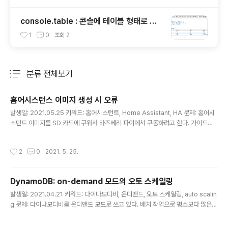
console.table : 콘솔에 테이블 형태로 출
력하기
1
0
조회
2
분류 전체보기
주요 글 목록
홈어시스턴스 이미지 생성 시 오류
글 내용
발생일: 2021.05.25 키워드: 홈어시스턴트, Home Assistant, HA 문제: 홈어시
스턴트 이미지를 SD 카드에 구워서 라즈베리 파이에서 구동하려고 한다. 가이드에
나온대로 SD 카드를 포맷하고 balenaEtcher 에서 타겟을 설정했는데, 아래와 같
은 오류가 발생했다. EBUSY: resource busy or locked, open '/dev/rdisk2
작성시간
2
0
2021. 5. 25.
on Mac 해결책: SD 카드를 Disk Utility 에서 포맷했는데, 이 때 APFS 로 포맷한
것이 문제였다. Mac OS Extended (Journaled) 으로 포맷해야 한다. APFS 로
포맷된 상태에서는 디스크 유틸리티에 다른 포맷 옵션이 나오지 않는다. 아래와 같이
DynamoDB: on-demand 모드의 오토 스케일링
커맨드라인에서 실행하면 된다. $ sudo disk..
글 내용
발생일: 2021.04.21 키워드: 다이나모디비, 온디맨드, 오토 스케일링, auto scalin
g 문제: 다이나모디비를 온디맨드 모드로 쓰고 있다. 배치 작업으로 평소보다 많은
데이터를 PUT 했는데, 아래와 같은 에러가 나온다. Throughput exceeds the
current capacity for one or more global secondary indexes. Dynamo