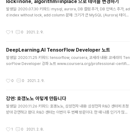
lock=none, algorithm=inplace 으로 테이블 변경하기
구별해낼 수 있음 - 원래 HMAC(메..
글 내용
발생일: 2020.07.30 키워드: mysql, aurora, DB 컬럼 추가, DB 인덱스 추가, ad
d index without lock, add column 문제: 크기가 큰 MySQL (Aurora) 테이블
에 컬럼이나 인덱스를 추가하려고 한다. 테이블 크기가 큰 경우, 락 타임이 길어져서
운영 중일 땐 문제가 발생할 수 있다. 어떻게 하면 될까? 해결책: algorithm 절과 lo
작성시간
1
0
2021. 2. 9.
ck 절을 이용하면, 락을 걸지 않고 컬럼이나 인덱스를 추가 또는 삭제할 수 있다. 컬
럼 추가 규모가 큰 larget_table 에 new_date 란 이름으로 DATETIME 형식의
컬럼을 추가한다고 가정하면, 아래와 같이 하면 된다. ALTER TABLE large_tabl
DeepLearning.AI TensorFlow Developer 노트
e ADD new_date DATETIME..
글 내용
발생일: 2020.11.25 키워드: tensorflow, coursera, 코세라 내용: 코세라의 Ten
sorFlow Developer 강좌 노트 www.coursera.org/professional-certific
ates/tensorflow-in-practice (간단하게 기억을 더듬는 용도로 적어둔 노트임)
CNN - DNN (Densed Neural Network), CNN (Convolutional Neural Net
작성시간
0
0
2021. 2. 9.
work) - loss functions: binary_crossentropy, categorical_corssentro
py - activation functions: relu, softmax, sigmoid - optimizer: sgd, rms
props, adam, ... - c..
강연: 호갱노노 이렇게 만듭니다
글 내용
발생일: 2020.11.26 키워드: 호갱노노, 삼성전자 내용: 삼성전자 R&D 센터에 초청
받아 강연하고 왔다. R&D 센터는 이번이 두 번째 방문이다. 한 때 나름 인기가 많았
던ㅎㅎ 코드리뷰 경험을 주제로 강연을 부탁받아서 다녀왔었다. 벌써 4년 전 일인데,
당시 환대해주셔서 특히 기억에 남는다. 올해는 개발 문화를 주제로 하는 전사 사내
작성시간
1
0
2021. 2. 8.
컨퍼런스라고 소개받았다. 최근에 시간적인 여유도 조금 생겼고, 마음 편하게 다녀왔