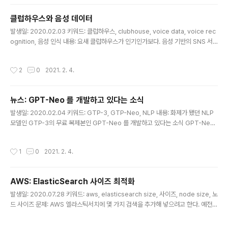
던 생각에 큰 부담을 갖지 않고 수락했다. 양재라서 가깝고 주차도 편했던 건 덤^^ 막
상 수락하고 보니 어떤 내용을 공유할까 고민이 많았다. 삼성전자와 호갱노노는 규모
클럽하우스와 음성 데이터
나 업종, 프로세스나 성향까지 크게 달라서, 개발 문화가 의미있을까 싶기도 했다. 고
글 내용
민 끝에, 호갱노노에서 개발자들이 직접..
발생일: 2020.02.03 키워드: 클럽하우스, clubhouse, voice data, voice rec
ognition, 음성 인식 내용: 요새 클럽하우스가 인기인가보다. 음성 기반의 SNS 서
비스이다. 초대 받아 들어가서 잠깐 체험만 해보았는데, 음성 데이터의 가치가 엄청
날 것 같아 보인다. 얼마 전에 1조 가치로 투자 받았다는데, 이런 특징들이 클럽하우
작성시간
2
0
2021. 2. 4.
스의 내재 가치를 올려주었던 게 아닐까 생각해봤다. - 화자가 명확한 음성 데이터를
수집할 수 있다는 것 - 다자간 음성 대화를 주제별로 분류할 수 있는 것 음성 인식 시
장에 대해 잠깐 검색해봤는데, 생각보다 훨씬 규모가 크고 다양하게 활용되고 있는
뉴스: GPT-Neo 를 개발하고 있다는 소식
것 같다. 음성 인식 시장의 가치 - 음성 인식 시스템, 음성 지원 가상 비서, 소매, 은행,
글 내용
커넥티..
발생일: 2020.02.04 키워드: GTP-3, GTP-Neo, NLP 내용: 화제가 됐던 NLP
모델인 GTP-3의 무료 복제본인 GPT-Neo 를 개발하고 있다는 소식 GPT-Neo
- GTP-3 의 복제 버전을 무료 공개용으로 제작할 목적 - GTP-3는 현재 마이크로
소프트가 독점 라이선스를 가지고 있음 - 올해 8월 초까지 완성할 계획으로 목표는
작성시간
1
0
2021. 2. 4.
GTP-3와 동일한 수준으로 구현하는 것 - 파라미터 1750억개의 버전이 목표이고,
현재 파라미터 1000억개까지는 완료함 - 사회적 편견을 없애는데 주의를 기울이고
있음 - CoreWeave 라는 클라우드 서비스가 인프라를 무료로 제공해주기로 함 -
AWS: ElasticSearch 사이즈 최적화
학습 데이터는 825GB - 텍스트 데이터셋, IRC 챗로그, 유튜브 자막, 의학 연구 보
글 내용
고서 등 -..
발생일: 2020.07.28 키워드: aws, elasticsearch size, 사이즈, node size, 노
드 사이즈 문제: AWS 엘라스틱서치에 몇 가지 검색을 추가해 넣으려고 한다. 예전에
몇 번 다운됐던 적이 있어서, 미리 적합한 사이즈를 알아보려고 한다. 어느 정도가 적
합한 걸까? 해결책: 사이즈 찾는 가이드 문서가 있다. https://docs.aws.amazon.