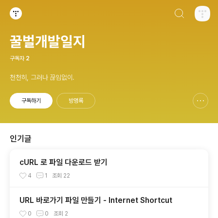
검색하기
티스토리
꿀벌개발일지
구독자
2
천천히, 그러나 끊임없이.
구독하기
방명록
신고하기 레이어
열기
인기글
cURL 로 파일 다운로드 받기
4
1
조회
22
URL 바로가기 파일 만들기 - Internet Shortcut
0
0
조회
2