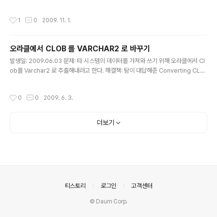
생성해야 한다고 한다. 디비 링크.. 한 번도 안해봤는데.... -_-a 해결책: 디비 링크에
대해 아주 깔끔하게 정리해 둔 포스트가 있다. [오라클] DB Link 설정 위 포스트가
작성시간
1
0
2009. 11. 1.
간단 요약 정리라면, 아래 포스트는 친절한 예제와 함께 설명해준다. ORACLE|DB
Link 생성 및 사용법 그리고 마지막으로, 디비 링크 조회 쿼리. 1) USER ACCOUN
T SELECT * FROM USER_DB_LINKS 2) DBA ACCOUNT SELECT * FRO
오라클에서 CLOB 를 VARCHAR2 로 바꾸기
M DBA_DB_LINKS 이렇게 하면 되겠다. * 실질적으로 문제..
글 내용
발생일: 2009.06.03 문제: 타 시스템의 데이터를 가져와 쓰기 위해 오라클에서 Cl
ob를 Varchar2 로 추출해내려고 한다. 해결책: 탐이 대답해준 Converting CLO
BS to VARCHAR2 컬럼을 참고하자. 오라클 내장 함수인 dbms_lob.substr( cl
ob_column, for_how_many_bytes, from_which_byte ); 를 사용하면 되겠
작성시간
0
0
2009. 6. 3.
다. 참고로 varchar2 의 최대 크기는 32k이다. 실질적으로 32k 보다 큰 CLOB 데
이터를 VARCHAR로 변환해 쓰려면, 다른 함수를 정의해 써야하겠다~
더보기
의안내
티스토리
로그인
고객센터
© Daum Corp.