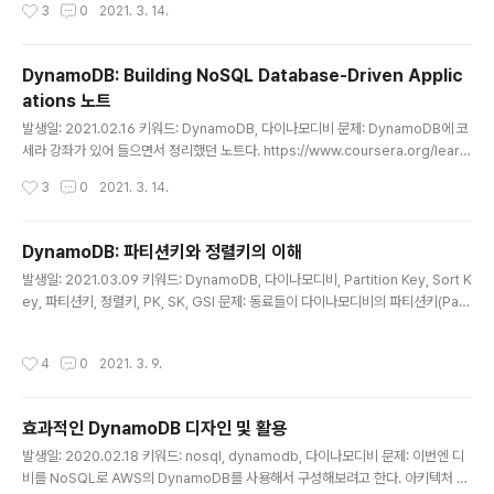
작성시간
3
0
2021. 3. 14.
CU를 직접 설정하는데, '초당 처리량' 기준임 - 핫파티션 이슈는 프로비저닝 모드에
서만 해당됨 - 초당 요청이 할당 받은 처리량을 초과하지 않게 하기 위해 설계해야 함
- 예약 요금은 프로비저닝 모드에서 쓸 RCU,WCU를 미리 사두는 개념 - 온디맨드
DynamoDB: Building NoSQL Database-Driven Applic
모드 - 사용한 RCU와 WCU 만큼 과금하는 모델 - 사용한 만큼 과금되기 때문에, 처
ations 노트
리량의 한계와 핫파티션 이슈가 ..
글 내용
발생일: 2021.02.16 키워드: DynamoDB, 다이나모디비 문제: DynamoDB에 코
세라 강좌가 있어 들으면서 정리했던 노트다. https://www.coursera.org/learn/
dynamodb-nosql-database-driven-apps 지금보면 너무 기초적인 것 같은
작성시간
3
0
2021. 3. 14.
데, 당시 흐릿하게 개념이 잡혔던 터라 전체 컨셉을 이해하기에 좋았다. 지금 보더라
도 유심히 기억해야할 만한 특징인 볼드로 표시해뒀다. 내용: Relational Databas
es and the Problem that Need Solving - RDS(Relational Data System)
DynamoDB: 파티션키와 정렬키의 이해
의 특징 - 정형 데이터를 분석하기 좋음 - 스토리지를 많이 차지하고 - 컴퓨팅 비용
글 내용
발생일: 2021.03.09 키워드: DynamoDB, 다이나모디비, Partition Key, Sort K
이 큼 - CAP 정리: 다음과 같은 세 가지..
ey, 파티션키, 정렬키, PK, SK, GSI 문제: 동료들이 다이나모디비의 파티션키(Parti
tion Key)와 정렬키(Sort Key)의 관계를 헷갈려한다. 해결책: 처음엔 개념이 잘 잡
히진 않았는데, 알고보니 간단하고 명확한 개념이었다. 다이나모디비로 설계하면서
작성시간
4
0
2021. 3. 9.
자꾸 복잡하다고 느끼는 건, 설계 시점부터 스케일 아웃을 고려하고 있기 때문인 것
같다. RDS에선 스케일을 고려했다기보단, 이름 그대로 관계(relation)에 집중해 설
계했던 것 같다. 사용할 땐 쿼리를 조합하면 되니, 설계 시점엔 확장이나 호출 샘플보
효과적인 DynamoDB 디자인 및 활용
단 관계를 고민했다. (다른 디비를 설계할 때에도 지금처럼 스케일을 고려해 설계..
글 내용
발생일: 2020.02.18 키워드: nosql, dynamodb, 다이나모디비 문제: 이번엔 디
비를 NoSQL로 AWS의 DynamoDB를 사용해서 구성해보려고 한다. 아키텍처 디