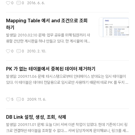
작성시간
0
0
2016. 6. 6.
것으로 해결했다.
Mapping Table 에서 and 조건으로 조회
하기
글 내용
발생일: 2010.02.10 문제: 업무 공유를 위해 팀원끼리 사
용할 간단한 게시판을 하나 만들고 있다. 한 게시물에 여러
개의 태그를 달 수 있는 게시판이며, 태그는 형태로 구성되
작성시간
0
0
2010. 2. 10.
어 있다. 또한 gmail 의 목록처럼, 전체 목록을 뿌릴 때 엮
여 있는 모든 태그를 보여준다. 좌측 메뉴에서 태그를 선택
할 경우, 아래와 같이 해당 태그에 해당하는 게시물만 필터
PK 가 없는 테이블에서 중복된 데이터 제거하기
링하려고 한다. 그러다 매핑 테이블에서 and 조건으로 조
글 내용
발생일: 2009.11.06 문제: 타시스템으로부터 인터페이스 받아오는 임시 테이블이
회를 하려다가 난관에 봉착했다. 매핑 테이블에서 AND 조
있다. 이 테이블은 데이터 전달용으로 임시로만 사용하기 때문에 따로 PK 를 두지 않
건을 추가하기가 쉽지 않다. task 테이블과 tag 테이블이
았다. 헌데 이 테이블에 중복된 데이터가 인터페이스 되게 되었다. PK 가 없는 테이
존재하며 매핑 테이블은 아래와 같이 구성되어 있다. [tas
블에서 중복된 데이터를 어떻게 제거해야 할까... 다른 테이블로 옮기는 과정에서 프
k_tag_map] task_id tag_id 데이터 샘플은 아래와 같
작성시간
5
0
2009. 11. 6.
로시저를 통해 중복데이터를 제거하면 되겠지만, 현재 상황에서는 프로시저를 수정
다. (task_..
할 수는 없다. 단순하게 DELETE 구문을 통해 중복 데이터를 제거하려고 한다. 테이
블 스키마는 대략 아래와 같다고 가정한다. IF_TEMP id (number) content (var
DB Link 설정, 생성, 조회, 삭제
char2) 현재 데이터는 아래과 같다. id content 123 가나다 123 가나다 234 마
글 내용
바사 234 마..
발생일: 2009.11.01 문제: 오늘 디비 서버 이관 작업이 있었다. 헌데 기존에 디비 링
크로 연결하던 테이블을 조회할 수 없다.... 서버 담당자에게 문의해보니, 링크를 새로