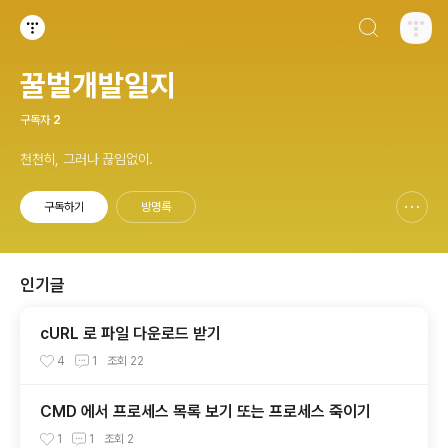
검색하기
티스토리
꿀벌개발일지
구독자
2
천천히, 그러나 끊임없이.
구독하기
방명록
신고하기 레이어
열기
인기글
cURL 로 파일 다운로드 받기
4
1
조회
22
CMD 에서 프로세스 목록 보기 또는 프로세스 죽이기
1
1
조회
2