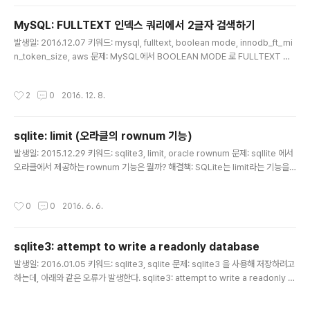
컬럼 때문에 쿼리 성능이 급격히 떨어졌다.실제론 위 방법 대신, 쿼리를 두 번 나눠 호
출하는 방식으로 우회했다. 참고: http://stackoverflow.com/questions/8435
MySQL: FULLTEXT 인덱스 쿼리에서 2글자 검색하기
107/mysql..
글 내용
발생일: 2016.12.07 키워드: mysql, fulltext, boolean mode, innodb_ft_mi
n_token_size, aws 문제: MySQL에서 BOOLEAN MODE 로 FULLTEXT 쿼
리를 하려고 하는데, 검색어가 2글자인 경우 검색이 되지 않는다. 해결책: FULLTEX
T 인덱스를 생성하는 기준에 캐릭터 개수에 대한 최소값이 있었기 때문이었다. inno
작성시간
2
0
2016. 12. 8.
DB인 경우 기본적으로 3글자, MyISAM DB인 경우 4글자가 기본값이다. 최소값
기준은 MySQL의 innodb_ft_min_token_size 설정하면 변경할 수 있다. 인스턴
스의 기본 설정값이기 때문에, 값을 변경한 후엔 디비 인스턴스를 리스타트해야 하
sqlite: limit (오라클의 rownum 기능)
고, 인덱스도 새로 만들어야 한다고 한다. 우린 innoDB를 사용..
글 내용
발생일: 2015.12.29 키워드: sqlite3, limit, oracle rownum 문제: sqllite 에서
오라클에서 제공하는 rownum 기능은 뭘까? 해결책: SQLite는 limit라는 기능을
제공한다. SELECT COL1, COL2 FROM TAB01 ORDER BY COL1 LIMIT 5 -
-5개 ROW를 출력하라는 의미 또 하나 OFFSET 이라는 기능도 있다 SELECT C
작성시간
0
0
2016. 6. 6.
OL1, COL2 FROM TAB01 ORDER BY COL1 LIMIT 6 OFFSET 3 --3ROW
를 건너뛰고 6개를 출력하라는 의미
sqlite3: attempt to write a readonly database
글 내용
발생일: 2016.01.05 키워드: sqlite3, sqlite 문제: sqlite3 을 사용해 저장하려고
하는데, 아래와 같은 오류가 발생한다. sqlite3: attempt to write a readonly d
atabase 해결책: 디비 파일의 권한 이슈였다. $ sudo chmod 775 /var/www/
mysite $ sudo chmod 664 /var/www/mysite/sqlite.db 664 로 설정하는