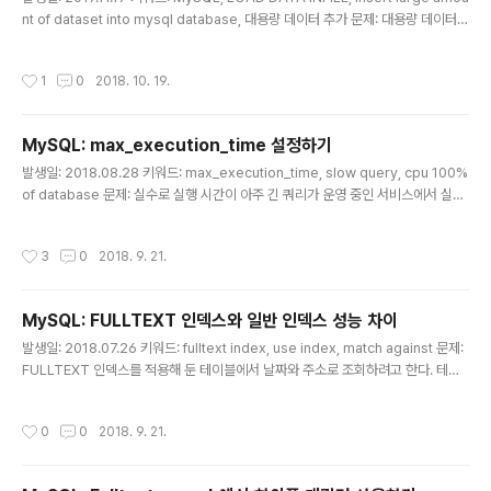
nt of dataset into mysql database, 대용량 데이터 추가 문제: 대용량 데이터를
MySQL 디비에 인서트하려고 한다. 가장 효율적인 방법이 뭘까? 해결책: 텍스트 파
일을 읽어 테이블에 인서트하는 LOAD DATA INFILE 구문이 있다. 기본 INSERT
작성시간
1
0
2018. 10. 19.
구문을 쓰는 것보다 20배 정도 빠르다고 한다. 대략 아래와 같은 포맷으로 실행할 수
있다. LOAD DATA LOCAL INFILE '{file_name}' INTO TABLE {table_nam
e} CHARACTER SET utf8 FIELDS TERMINATED BY '{field_terminator}'
MySQL: max_execution_time 설정하기
# 각..
글 내용
발생일: 2018.08.28 키워드: max_execution_time, slow query, cpu 100%
of database 문제: 실수로 실행 시간이 아주 긴 쿼리가 운영 중인 서비스에서 실행
됐다. 서버에서 맺은 커넥션은 타임아웃이 걸려있어서 문제 없이 끊겼는데, MySQL
서버의 CPU는 여전히 100%다. 디비 서버의 모든 커넥션을 끊은 후에도 한동안 C
작성시간
3
0
2018. 9. 21.
PU가 100%로 유지되더라. 문제가 뭘까. 해결책: 문제의 쿼리는 SELECT 구문으로
무려 80초나 걸리는 것이었는데, 커넥션이 끊긴 이후에도 해당 쿼리는 계속 실행된
게 원인으로 보인다. 동일 쿼리가 여러 번 실행됐을 거고, 이런 이유로 CPU가 계속 1
MySQL: FULLTEXT 인덱스와 일반 인덱스 성능 차이
00%가 되었던 것으로 추측된다. 커넥션 타임아웃(connet_timeout)을 설정..
글 내용
발생일: 2018.07.26 키워드: fulltext index, use index, match against 문제:
FULLTEXT 인덱스를 적용해 둔 테이블에서 날짜와 주소로 조회하려고 한다. 테이
블 크기는 약 1800만 행 정도이고, 컬럼과 인덱스 정보는 아래와 같다. employee:
약 1800만 행 - address: 주소 - join_date: 입사일 인덱스: - address: FULL
작성시간
0
0
2018. 9. 21.
TEXT index - join_date: index 주소와 날짜로 검색하기 위해 아래와 같이 조회
했는데,.. 엄~청 느리다. SELECT * FROM employee WHERE MATCH(addr
ess) AGAINST('+서울' IN BOOLEAN MODE) -- (A) AND join_date >=