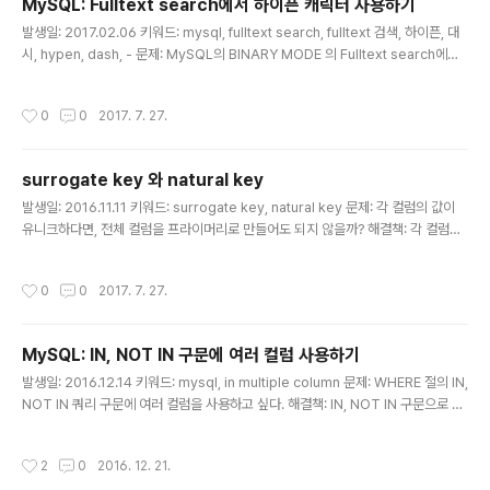
MySQL: Fulltext search에서 하이픈 캐릭터 사용하기
'${..
글 내용
발생일: 2017.02.06 키워드: mysql, fulltext search, fulltext 검색, 하이픈, 대
시, hypen, dash, - 문제: MySQL의 BINARY MODE 의 Fulltext search에서
하이픈(hypen, 또는 대시, -) 캐릭터를 검색 대상에 포함하고 싶다. 어떻게 하면 될
까? 해결책: 기본적으로 MySQL의 fulltext search는 letter, digits, ', _ 로 구성
작성시간
0
0
2017. 7. 27.
된 것을 단어로 본다. -는 word break 역할을 해서, mysql에서는 -로 구분된 단
어를 검색하는 것과 동일하게 동작한다. 따옴표로 묶어도 동일하다 "12-34" "12 3
4" "12+34" "12~34" 모두 같은 결과를 리턴한다. 한 자리 검색어가 따옴표로 묶
surrogate key 와 natural key
이는 경우, 검..
글 내용
발생일: 2016.11.11 키워드: surrogate key, natural key 문제: 각 컬럼의 값이
유니크하다면, 전체 컬럼을 프라이머리로 만들어도 되지 않을까? 해결책: 각 컬럼이
유니크하더라도 각 행을 대표할 수 있는 키를 별도로 넣는 게 좋다는 조언이다. 데이
터베이스의 모델 관리와 비즈니스 문제를 분리하기 위한 목적이라고 한다. 이렇게 비
작성시간
0
0
2017. 7. 27.
즈니스와 관계 없이 테이블의 row를 대표하는 키를 서로게이트 키라고 한단다. 반대
로 비즈니스 개념을 대표하던 것은 내추럴 키이고. http://dba.stackexchange.c
om/questions/760/is-there-any-benefit-of-a-primary-key-that-com
MySQL: IN, NOT IN 구문에 여러 컬럼 사용하기
prises-all-columns-of-the-table
글 내용
발생일: 2016.12.14 키워드: mysql, in multiple column 문제: WHERE 절의 IN,
NOT IN 쿼리 구문에 여러 컬럼을 사용하고 싶다. 해결책: IN, NOT IN 구문으로 비
교할 컬럼을 괄호로 묶어 처리하면 된다. SELECT * FROM task WHERE (user_
id, task_id) NOT IN ( SELECT user_id, task_id FROM task_queue ); 논
작성시간
2
0
2016. 12. 21.
의:IN 구문에서 사용하는 컬럼 중에 인덱스가 적용되지 않은 컬럼이 있었는데, 해당