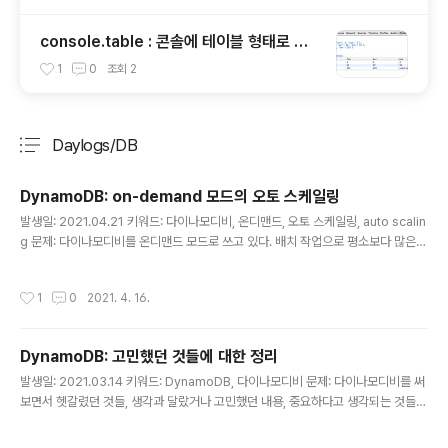
console.table : 콘솔에 테이블 형태로 출
력하기
1
0
조회
2
Daylogs/DB
분류 전체보기
주요 글 목록
DynamoDB: on-demand 모드의 오토 스케일링
글 내용
발생일: 2021.04.21 키워드: 다이나모디비, 온디맨드, 오토 스케일링, auto scalin
g 문제: 다이나모디비를 온디맨드 모드로 쓰고 있다. 배치 작업으로 평소보다 많은
데이터를 PUT 했는데, 아래와 같은 에러가 나온다. Throughput exceeds the
current capacity for one or more global secondary indexes. Dynamo
작성시간
1
0
2021. 4. 16.
DB is automatically scaling your index so please try again shortly. 온
디맨드 모드는 스케일 제한이 없는 걸로 알았는데 왜 그런걸까? 해결책: 테이블 생성
후, 이전 트래픽 대비 많은 데이터를 넣어서 발생한 문제였다. 요약 먼저: 온디맨드도
DynamoDB: 고민했던 것들에 대한 정리
내부적으론 오토스케일링으로 ..
글 내용
발생일: 2021.03.14 키워드: DynamoDB, 다이나모디비 문제: 다이나모디비를 써
보면서 헷갈렸던 것들, 생각과 달랐거나 고민했던 내용, 중요하다고 생각되는 것들에
대한 정리 해결: 핫파티션은 프로비저닝 모드에서만 해당됨 - 과금 체계는 프로비저
닝 모드와 온디맨드 모드가 있고 - 프로비저닝 모드 - 프로비저닝 모드는 RCU와 W