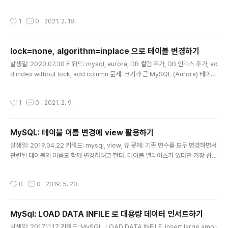
자인을 어떻게 해야할까 고민하던 차에, A가 리인벤트 동영상을 추천해줬는데 내용
이 좋다. youtu.be/8rEsuvdL17s 아래는 보면서 정리해둔 내용. 해결책: - 한 애플
작성시간
1
0
2021. 2. 18.
리케이션에 한 개의 테이블 - 파티션 키는 데이터를 골고루 분산하는 용도로 (데이터
분배 결정) - 고유 값이 많은 속성(카디널리티가 높은 속성) - 균일한 비율로 무작위
로 요청되는 속성 - 정렬 키는 기존 RDS에서 인덱스를 사용하는 느낌으로 (쿼리, 다
lock=none, algorithm=inplace 으로 테이블 변경하기
양화) - 1:n, m:n 관계 모델링에 활용 - 효율적/선택적 조회 - 범위 조회 - GSI (G..
글 내용
발생일: 2020.07.30 키워드: mysql, aurora, DB 컬럼 추가, DB 인덱스 추가, ad
d index without lock, add column 문제: 크기가 큰 MySQL (Aurora) 테이블
에 컬럼이나 인덱스를 추가하려고 한다. 테이블 크기가 큰 경우, 락 타임이 길어져서
운영 중일 땐 문제가 발생할 수 있다. 어떻게 하면 될까? 해결책: algorithm 절과 lo
작성시간
1
0
2021. 2. 9.
ck 절을 이용하면, 락을 걸지 않고 컬럼이나 인덱스를 추가 또는 삭제할 수 있다. 컬
럼 추가 규모가 큰 larget_table 에 new_date 란 이름으로 DATETIME 형식의
컬럼을 추가한다고 가정하면, 아래와 같이 하면 된다. ALTER TABLE large_tabl
MySQL: 테이블 이름 변경에 view 활용하기
e ADD new_date DATETIME..
글 내용
발생일: 2019.04.22 키워드: mysql, view, 뷰 문제: 기존 변수를 모두 변경하면서
관련된 테이블의 이름도 함께 변경하려고 한다. 테이블 앨리어스가 있다면 가장 쉽게
운영 중인 서비스에도 문제 없이 적용할 수 있을 것 같다. 가만, view 가 업데이트도
가능했던가? 해결책: 단일 테이블로 생성한 뷰는 업데이트나 인서트도 가능하다. - v
작성시간
0
0
2019. 5. 20.
iew 조건에 해당되지 않는 경우에도 업데이트나 인서트가 가능하다. CREATE VIE
W emp_view AS SELECT * FROM emp WHERE age > 10 INSERT INTO
emp_view (iage) VALUES (5); - 뷰 생성 시 컬럼 앨리어스를 사용한 경우에도
MySql: LOAD DATA INFILE 로 대용량 데이터 인서트하기
인서트나 업데이트 된다. CREATE VIEW emp_view AS..
글 내용
발생일: 2017.11.17 키워드: MySQL, LOAD DATA INFILE, insert large amou