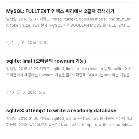
컬럼 때문에 쿼리 성능이 급격히 떨어졌다.실제론 위 방법 대신, 쿼리를 두 번 나눠 호
출하는 방식으로 우회했다. 참고: http://stackoverflow.com/questions/8435
MySQL: FULLTEXT 인덱스 쿼리에서 2글자 검색하기
107/mysql..
글 내용
발생일: 2016.12.07 키워드: mysql, fulltext, boolean mode, innodb_ft_mi
n_token_size, aws 문제: MySQL에서 BOOLEAN MODE 로 FULLTEXT 쿼
리를 하려고 하는데, 검색어가 2글자인 경우 검색이 되지 않는다. 해결책: FULLTEX
T 인덱스를 생성하는 기준에 캐릭터 개수에 대한 최소값이 있었기 때문이었다. inno
작성시간
2
0
2016. 12. 8.
DB인 경우 기본적으로 3글자, MyISAM DB인 경우 4글자가 기본값이다. 최소값
기준은 MySQL의 innodb_ft_min_token_size 설정하면 변경할 수 있다. 인스턴
스의 기본 설정값이기 때문에, 값을 변경한 후엔 디비 인스턴스를 리스타트해야 하
sqlite: limit (오라클의 rownum 기능)
고, 인덱스도 새로 만들어야 한다고 한다. 우린 innoDB를 사용..
글 내용
발생일: 2015.12.29 키워드: sqlite3, limit, oracle rownum 문제: sqllite 에서
오라클에서 제공하는 rownum 기능은 뭘까? 해결책: SQLite는 limit라는 기능을
제공한다. SELECT COL1, COL2 FROM TAB01 ORDER BY COL1 LIMIT 5 -
-5개 ROW를 출력하라는 의미 또 하나 OFFSET 이라는 기능도 있다 SELECT C
작성시간
0
0
2016. 6. 6.
OL1, COL2 FROM TAB01 ORDER BY COL1 LIMIT 6 OFFSET 3 --3ROW
를 건너뛰고 6개를 출력하라는 의미
sqlite3: attempt to write a readonly database
글 내용
발생일: 2016.01.05 키워드: sqlite3, sqlite 문제: sqlite3 을 사용해 저장하려고
하는데, 아래와 같은 오류가 발생한다. sqlite3: attempt to write a readonly d
atabase 해결책: 디비 파일의 권한 이슈였다. $ sudo chmod 775 /var/www/
mysite $ sudo chmod 664 /var/www/mysite/sqlite.db 664 로 설정하는