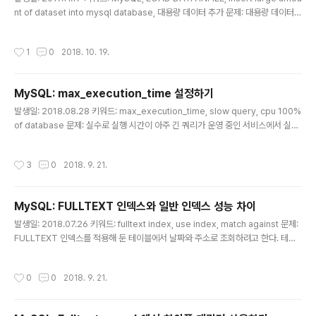
nt of dataset into mysql database, 대용량 데이터 추가 문제: 대용량 데이터를
MySQL 디비에 인서트하려고 한다. 가장 효율적인 방법이 뭘까? 해결책: 텍스트 파
일을 읽어 테이블에 인서트하는 LOAD DATA INFILE 구문이 있다. 기본 INSERT
작성시간
1
0
2018. 10. 19.
구문을 쓰는 것보다 20배 정도 빠르다고 한다. 대략 아래와 같은 포맷으로 실행할 수
있다. LOAD DATA LOCAL INFILE '{file_name}' INTO TABLE {table_nam
e} CHARACTER SET utf8 FIELDS TERMINATED BY '{field_terminator}'
MySQL: max_execution_time 설정하기
# 각..
글 내용
발생일: 2018.08.28 키워드: max_execution_time, slow query, cpu 100%
of database 문제: 실수로 실행 시간이 아주 긴 쿼리가 운영 중인 서비스에서 실행
됐다. 서버에서 맺은 커넥션은 타임아웃이 걸려있어서 문제 없이 끊겼는데, MySQL
서버의 CPU는 여전히 100%다. 디비 서버의 모든 커넥션을 끊은 후에도 한동안 C
작성시간
3
0
2018. 9. 21.
PU가 100%로 유지되더라. 문제가 뭘까. 해결책: 문제의 쿼리는 SELECT 구문으로
무려 80초나 걸리는 것이었는데, 커넥션이 끊긴 이후에도 해당 쿼리는 계속 실행된
게 원인으로 보인다. 동일 쿼리가 여러 번 실행됐을 거고, 이런 이유로 CPU가 계속 1
MySQL: FULLTEXT 인덱스와 일반 인덱스 성능 차이
00%가 되었던 것으로 추측된다. 커넥션 타임아웃(connet_timeout)을 설정..
글 내용
발생일: 2018.07.26 키워드: fulltext index, use index, match against 문제:
FULLTEXT 인덱스를 적용해 둔 테이블에서 날짜와 주소로 조회하려고 한다. 테이
블 크기는 약 1800만 행 정도이고, 컬럼과 인덱스 정보는 아래와 같다. employee:
약 1800만 행 - address: 주소 - join_date: 입사일 인덱스: - address: FULL
작성시간
0
0
2018. 9. 21.
TEXT index - join_date: index 주소와 날짜로 검색하기 위해 아래와 같이 조회
했는데,.. 엄~청 느리다. SELECT * FROM employee WHERE MATCH(addr
ess) AGAINST('+서울' IN BOOLEAN MODE) -- (A) AND join_date >=