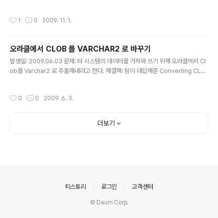
생성해야 한다고 한다. 디비 링크.. 한 번도 안해봤는데.... -_-a 해결책: 디비 링크에
대해 아주 깔끔하게 정리해 둔 포스트가 있다. [오라클] DB Link 설정 위 포스트가
작성시간
1
0
2009. 11. 1.
간단 요약 정리라면, 아래 포스트는 친절한 예제와 함께 설명해준다. ORACLE|DB
Link 생성 및 사용법 그리고 마지막으로, 디비 링크 조회 쿼리. 1) USER ACCOUN
T SELECT * FROM USER_DB_LINKS 2) DBA ACCOUNT SELECT * FRO
오라클에서 CLOB 를 VARCHAR2 로 바꾸기
M DBA_DB_LINKS 이렇게 하면 되겠다. * 실질적으로 문제..
글 내용
발생일: 2009.06.03 문제: 타 시스템의 데이터를 가져와 쓰기 위해 오라클에서 Cl
ob를 Varchar2 로 추출해내려고 한다. 해결책: 탐이 대답해준 Converting CLO
BS to VARCHAR2 컬럼을 참고하자. 오라클 내장 함수인 dbms_lob.substr( cl
ob_column, for_how_many_bytes, from_which_byte ); 를 사용하면 되겠
작성시간
0
0
2009. 6. 3.
다. 참고로 varchar2 의 최대 크기는 32k이다. 실질적으로 32k 보다 큰 CLOB 데
이터를 VARCHAR로 변환해 쓰려면, 다른 함수를 정의해 써야하겠다~
더보기
의안내
티스토리
로그인
고객센터
© Daum Corp.