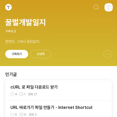
검색하기
티스토리
꿀벌개발일지
구독자
2
천천히, 그러나 끊임없이.
구독하기
방명록
신고하기 레이어
열기
인기글
cURL 로 파일 다운로드 받기
4
1
조회
21
URL 바로가기 파일 만들기 - Internet Shortcut
0
0
조회
2