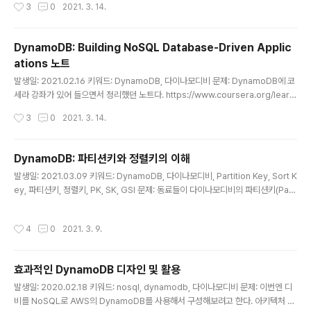
작성시간
3
0
2021. 3. 14.
CU를 직접 설정하는데, '초당 처리량' 기준임 - 핫파티션 이슈는 프로비저닝 모드에
서만 해당됨 - 초당 요청이 할당 받은 처리량을 초과하지 않게 하기 위해 설계해야 함
- 예약 요금은 프로비저닝 모드에서 쓸 RCU,WCU를 미리 사두는 개념 - 온디맨드
DynamoDB: Building NoSQL Database-Driven Applic
모드 - 사용한 RCU와 WCU 만큼 과금하는 모델 - 사용한 만큼 과금되기 때문에, 처
ations 노트
리량의 한계와 핫파티션 이슈가 ..
글 내용
발생일: 2021.02.16 키워드: DynamoDB, 다이나모디비 문제: DynamoDB에 코
세라 강좌가 있어 들으면서 정리했던 노트다. https://www.coursera.org/learn/
dynamodb-nosql-database-driven-apps 지금보면 너무 기초적인 것 같은
작성시간
3
0
2021. 3. 14.
데, 당시 흐릿하게 개념이 잡혔던 터라 전체 컨셉을 이해하기에 좋았다. 지금 보더라
도 유심히 기억해야할 만한 특징인 볼드로 표시해뒀다. 내용: Relational Databas
es and the Problem that Need Solving - RDS(Relational Data System)
DynamoDB: 파티션키와 정렬키의 이해
의 특징 - 정형 데이터를 분석하기 좋음 - 스토리지를 많이 차지하고 - 컴퓨팅 비용
글 내용
발생일: 2021.03.09 키워드: DynamoDB, 다이나모디비, Partition Key, Sort K
이 큼 - CAP 정리: 다음과 같은 세 가지..
ey, 파티션키, 정렬키, PK, SK, GSI 문제: 동료들이 다이나모디비의 파티션키(Parti
tion Key)와 정렬키(Sort Key)의 관계를 헷갈려한다. 해결책: 처음엔 개념이 잘 잡
히진 않았는데, 알고보니 간단하고 명확한 개념이었다. 다이나모디비로 설계하면서
작성시간
4
0
2021. 3. 9.
자꾸 복잡하다고 느끼는 건, 설계 시점부터 스케일 아웃을 고려하고 있기 때문인 것
같다. RDS에선 스케일을 고려했다기보단, 이름 그대로 관계(relation)에 집중해 설
계했던 것 같다. 사용할 땐 쿼리를 조합하면 되니, 설계 시점엔 확장이나 호출 샘플보
효과적인 DynamoDB 디자인 및 활용
단 관계를 고민했다. (다른 디비를 설계할 때에도 지금처럼 스케일을 고려해 설계..
글 내용
발생일: 2020.02.18 키워드: nosql, dynamodb, 다이나모디비 문제: 이번엔 디
비를 NoSQL로 AWS의 DynamoDB를 사용해서 구성해보려고 한다. 아키텍처 디