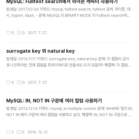
MySQL: Fulltext search에서 하이픈 캐릭터 사용하기
'${..
글 내용
발생일: 2017.02.06 키워드: mysql, fulltext search, fulltext 검색, 하이픈, 대
시, hypen, dash, - 문제: MySQL의 BINARY MODE 의 Fulltext search에서
하이픈(hypen, 또는 대시, -) 캐릭터를 검색 대상에 포함하고 싶다. 어떻게 하면 될
까? 해결책: 기본적으로 MySQL의 fulltext search는 letter, digits, ', _ 로 구성
작성시간
0
0
2017. 7. 27.
된 것을 단어로 본다. -는 word break 역할을 해서, mysql에서는 -로 구분된 단
어를 검색하는 것과 동일하게 동작한다. 따옴표로 묶어도 동일하다 "12-34" "12 3
4" "12+34" "12~34" 모두 같은 결과를 리턴한다. 한 자리 검색어가 따옴표로 묶
surrogate key 와 natural key
이는 경우, 검..
글 내용
발생일: 2016.11.11 키워드: surrogate key, natural key 문제: 각 컬럼의 값이
유니크하다면, 전체 컬럼을 프라이머리로 만들어도 되지 않을까? 해결책: 각 컬럼이
유니크하더라도 각 행을 대표할 수 있는 키를 별도로 넣는 게 좋다는 조언이다. 데이
터베이스의 모델 관리와 비즈니스 문제를 분리하기 위한 목적이라고 한다. 이렇게 비
작성시간
0
0
2017. 7. 27.
즈니스와 관계 없이 테이블의 row를 대표하는 키를 서로게이트 키라고 한단다. 반대
로 비즈니스 개념을 대표하던 것은 내추럴 키이고. http://dba.stackexchange.c
om/questions/760/is-there-any-benefit-of-a-primary-key-that-com
MySQL: IN, NOT IN 구문에 여러 컬럼 사용하기
prises-all-columns-of-the-table
글 내용
발생일: 2016.12.14 키워드: mysql, in multiple column 문제: WHERE 절의 IN,
NOT IN 쿼리 구문에 여러 컬럼을 사용하고 싶다. 해결책: IN, NOT IN 구문으로 비
교할 컬럼을 괄호로 묶어 처리하면 된다. SELECT * FROM task WHERE (user_
id, task_id) NOT IN ( SELECT user_id, task_id FROM task_queue ); 논
작성시간
2
0
2016. 12. 21.
의:IN 구문에서 사용하는 컬럼 중에 인덱스가 적용되지 않은 컬럼이 있었는데, 해당