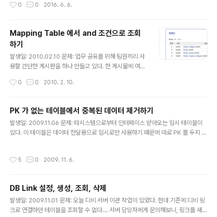
작성시간
0
0
2016. 6. 6.
것으로 해결했다.
Mapping Table 에서 and 조건으로 조회
하기
글 내용
발생일: 2010.02.10 문제: 업무 공유를 위해 팀원끼리 사
용할 간단한 게시판을 하나 만들고 있다. 한 게시물에 여러
개의 태그를 달 수 있는 게시판이며, 태그는 형태로 구성되
작성시간
0
0
2010. 2. 10.
어 있다. 또한 gmail 의 목록처럼, 전체 목록을 뿌릴 때 엮
여 있는 모든 태그를 보여준다. 좌측 메뉴에서 태그를 선택
할 경우, 아래와 같이 해당 태그에 해당하는 게시물만 필터
PK 가 없는 테이블에서 중복된 데이터 제거하기
링하려고 한다. 그러다 매핑 테이블에서 and 조건으로 조
글 내용
발생일: 2009.11.06 문제: 타시스템으로부터 인터페이스 받아오는 임시 테이블이
회를 하려다가 난관에 봉착했다. 매핑 테이블에서 AND 조
있다. 이 테이블은 데이터 전달용으로 임시로만 사용하기 때문에 따로 PK 를 두지 않
건을 추가하기가 쉽지 않다. task 테이블과 tag 테이블이
았다. 헌데 이 테이블에 중복된 데이터가 인터페이스 되게 되었다. PK 가 없는 테이
존재하며 매핑 테이블은 아래와 같이 구성되어 있다. [tas
블에서 중복된 데이터를 어떻게 제거해야 할까... 다른 테이블로 옮기는 과정에서 프
k_tag_map] task_id tag_id 데이터 샘플은 아래와 같
작성시간
5
0
2009. 11. 6.
로시저를 통해 중복데이터를 제거하면 되겠지만, 현재 상황에서는 프로시저를 수정
다. (task_..
할 수는 없다. 단순하게 DELETE 구문을 통해 중복 데이터를 제거하려고 한다. 테이
블 스키마는 대략 아래와 같다고 가정한다. IF_TEMP id (number) content (var
DB Link 설정, 생성, 조회, 삭제
char2) 현재 데이터는 아래과 같다. id content 123 가나다 123 가나다 234 마
글 내용
바사 234 마..
발생일: 2009.11.01 문제: 오늘 디비 서버 이관 작업이 있었다. 헌데 기존에 디비 링
크로 연결하던 테이블을 조회할 수 없다.... 서버 담당자에게 문의해보니, 링크를 새로