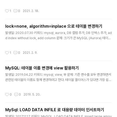
자인을 어떻게 해야할까 고민하던 차에, A가 리인벤트 동영상을 추천해줬는데 내용
이 좋다. youtu.be/8rEsuvdL17s 아래는 보면서 정리해둔 내용. 해결책: - 한 애플
작성시간
1
0
2021. 2. 18.
리케이션에 한 개의 테이블 - 파티션 키는 데이터를 골고루 분산하는 용도로 (데이터
분배 결정) - 고유 값이 많은 속성(카디널리티가 높은 속성) - 균일한 비율로 무작위
로 요청되는 속성 - 정렬 키는 기존 RDS에서 인덱스를 사용하는 느낌으로 (쿼리, 다
lock=none, algorithm=inplace 으로 테이블 변경하기
양화) - 1:n, m:n 관계 모델링에 활용 - 효율적/선택적 조회 - 범위 조회 - GSI (G..
글 내용
발생일: 2020.07.30 키워드: mysql, aurora, DB 컬럼 추가, DB 인덱스 추가, ad
d index without lock, add column 문제: 크기가 큰 MySQL (Aurora) 테이블
에 컬럼이나 인덱스를 추가하려고 한다. 테이블 크기가 큰 경우, 락 타임이 길어져서
운영 중일 땐 문제가 발생할 수 있다. 어떻게 하면 될까? 해결책: algorithm 절과 lo
작성시간
1
0
2021. 2. 9.
ck 절을 이용하면, 락을 걸지 않고 컬럼이나 인덱스를 추가 또는 삭제할 수 있다. 컬
럼 추가 규모가 큰 larget_table 에 new_date 란 이름으로 DATETIME 형식의
컬럼을 추가한다고 가정하면, 아래와 같이 하면 된다. ALTER TABLE large_tabl
MySQL: 테이블 이름 변경에 view 활용하기
e ADD new_date DATETIME..
글 내용
발생일: 2019.04.22 키워드: mysql, view, 뷰 문제: 기존 변수를 모두 변경하면서
관련된 테이블의 이름도 함께 변경하려고 한다. 테이블 앨리어스가 있다면 가장 쉽게
운영 중인 서비스에도 문제 없이 적용할 수 있을 것 같다. 가만, view 가 업데이트도
가능했던가? 해결책: 단일 테이블로 생성한 뷰는 업데이트나 인서트도 가능하다. - v
작성시간
0
0
2019. 5. 20.
iew 조건에 해당되지 않는 경우에도 업데이트나 인서트가 가능하다. CREATE VIE
W emp_view AS SELECT * FROM emp WHERE age > 10 INSERT INTO
emp_view (iage) VALUES (5); - 뷰 생성 시 컬럼 앨리어스를 사용한 경우에도
MySql: LOAD DATA INFILE 로 대용량 데이터 인서트하기
인서트나 업데이트 된다. CREATE VIEW emp_view AS..
글 내용
발생일: 2017.11.17 키워드: MySQL, LOAD DATA INFILE, insert large amou