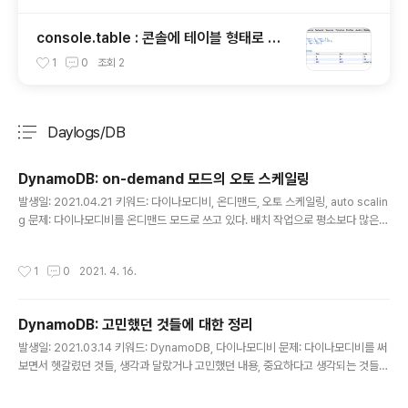
console.table : 콘솔에 테이블 형태로 출
력하기
1
0
조회
2
Daylogs/DB
분류 전체보기
주요 글 목록
DynamoDB: on-demand 모드의 오토 스케일링
글 내용
발생일: 2021.04.21 키워드: 다이나모디비, 온디맨드, 오토 스케일링, auto scalin
g 문제: 다이나모디비를 온디맨드 모드로 쓰고 있다. 배치 작업으로 평소보다 많은
데이터를 PUT 했는데, 아래와 같은 에러가 나온다. Throughput exceeds the
current capacity for one or more global secondary indexes. Dynamo
작성시간
1
0
2021. 4. 16.
DB is automatically scaling your index so please try again shortly. 온
디맨드 모드는 스케일 제한이 없는 걸로 알았는데 왜 그런걸까? 해결책: 테이블 생성
후, 이전 트래픽 대비 많은 데이터를 넣어서 발생한 문제였다. 요약 먼저: 온디맨드도
DynamoDB: 고민했던 것들에 대한 정리
내부적으론 오토스케일링으로 ..
글 내용
발생일: 2021.03.14 키워드: DynamoDB, 다이나모디비 문제: 다이나모디비를 써
보면서 헷갈렸던 것들, 생각과 달랐거나 고민했던 내용, 중요하다고 생각되는 것들에
대한 정리 해결: 핫파티션은 프로비저닝 모드에서만 해당됨 - 과금 체계는 프로비저
닝 모드와 온디맨드 모드가 있고 - 프로비저닝 모드 - 프로비저닝 모드는 RCU와 W