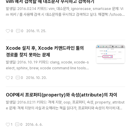
vim 에서 검색할 때 대소문자 무시하고 검색하기
m/60749/grand-central-dispatch-in-depth-part
글 내용
-1) 간단하게 정리하면 아래와 같다. Cuncurrency (동시
발생일: 2016.02.14 키워드: vim, 대소문자, ignorecase, smartcase 문제: Vi
성) - 독립적으로 실행하는 프로세스들을 구성 - 한 번에
m 에서 / 를 사용해 검색 시 대소문자를 무시하고 검색하고 싶다. 해결책: /\cfooba
여러 ..
r \c 이스케이프 캐릭터를 사용하거나, :set ignorecase 로 설정해두면 된다. :set
smartcase 로 설정하면, 검색어에 대문자가 있을 경우 자동으로 대문자만 검색한
작성시간
0
0
2016. 11. 25.
다. 참고: https://stackoverflow.com/questions/2287440/how-to-do-c
ase-insensitive-search-in-vim/2287449#2287449
Xcode 설치 후, Xcode 커맨드라인 툴의
경로를 찾지 못하는 문제
글 내용
발생일: 2016. 10. 19 키워드: clang, xcode, xcode-s
elect, sphinx, brew, xcode command line tools
문제: 새 아이맥을 장만하고, Xcode를 업데이트한 후에,
작성시간
2
0
2016. 10. 20.
brew 로 모듈을 하나 설치하려는데 아래와 같은 에러가
나면서 진행되지 않는다. ld: unexpected token: !tapi
-tbd-v2 file '/Applications/Xcode.app/Contents/
OOP에서 프로퍼티(property)와 속성(attribute)의 차이
Developer/Platforms/MacOSX.platform/Develo
글 내용
발생일: 2016.02.11 키워드: 객체 지향, oop, 프로퍼티, 속성, property, attribut
per/SDKs/MacOSX10.12.sdk/usr/lib/libSystem.t
e 문제: 객체 지향의 사실과 오해라는 책을 읽다가, 프로퍼티와 속성의 차이에 대해
bd' for architecture x86_64 clang: error: linker c
설명하는 부분이 있어 옮겨둔다. (p.51) 해결책: > 객체에서 단순한 값은 속성(attri
ommand failed with..
bute)이고, > 프로퍼티는 속성과 링크(두 객체 간의 연관관계)의 조합이다. 논의: 그
작성시간
1
0
2016. 6. 6.
동안 속성, 프로퍼티, 어트리뷰트를 거의 구분 없이 동일하게 사용해왔다. 대부분은