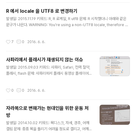
대화의 맥락에서 거리낌 없이 의사 소통되기 때문에 문제가 없었고, 사실 앞으로도
문제는 없을 것 같긴 하다.^^;; 그치만 이렇게 구분해두고 상대방도 같은 내용을 이해
R 에서 locale 을 UTF8 로 변경하기
하고 있다면, 더 명확하게 이야기를 나눌 수 있을 거라 생각한다.
글 내용
발생일: 2015.11.19 키워드: R, R 로케일, R utf8 문제: R 시작했더니 아래와 같은
문구가 나온다. WARNING: You're using a non-UTF8 locale, therefore on
ly ASCII characters will work. Please read R for Mac OS X FAQ (see H
elp) section 9 and adjust your system preferences accordingly. 해결
작성시간
7
0
2016. 6. 6.
책: 두 가지 방법이 있다. R 콘솔에서 아래 명령을 수행하거나, system("defaults
write org.R-project.R force.LANG en_US.UTF-8") 터미널을 열고 아래 명
령을 수행한다. defaults write org.R-pro..
사파리에서 플래시가 재생되지 않는 이슈
글 내용
발생일: 2015.09.03 키워드: 사파리, Safari, 전력 절약,
플래시, flash 문제: 사파리에서 플래시 동영상 플레이어가
재생되지 않는다. 해결책: 사파리 설정이 고급 설정에 전력
절약 옵션이 켜져있었기 때문이다. 전력 절약을 위해 인터
작성시간
0
0
2016. 6. 6.
넷 플러그인을 중단하는 옵션이 있는데, 이 플러그인에 플
래시가 포함되어 있어서이다. 옵션을 끄니 잘 재생된다. 참
고: http://shallaa.github.io/post/safari-%E1%84%
자라목으로 변해가는 현대인을 위한 운동 처
8C%E1%85%A5%E1%86%AB%E1%84%8B%E
방
1%85%AF%E1%86%AB-%E1%84%8C%E1%8
글 내용
5%A5%E1%86%AF%E1%84%8B%E1%85%A3%
발생일: 2014.10.02 키워드: 목디스크, 자세, 경추, 어깨
E1%86%A8/
결림 문제: 종종 목을 돌리기 어려울 정도로 결리고, 어깨가
심하게 뭉치는 경우가 있다. 바르지 못한 자세 때문에 그런