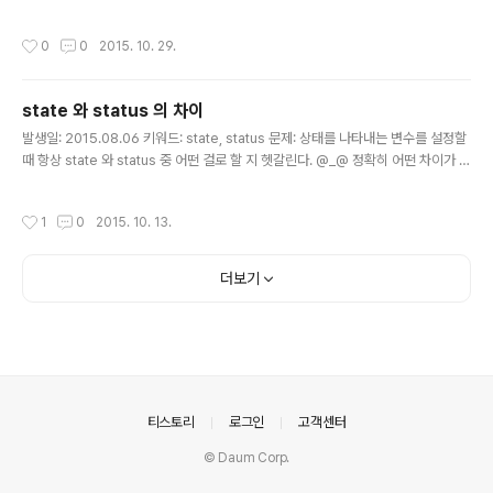
로 상대적인 라인 넘버를 활성화할 수 있다. :set rnu (2016.02.28 추가)Xcode
의 XVim 에선 rnu 로는 설정되지 않는다.Xvim 에선 아래 명령으로 설정할 수 있다.
작성시간
0
0
2015. 10. 29.
:set relativenumber또는:set rn 토론: 라인 넘버가 현재 라인을 0으로 위/아래
로 확장되어 있는 건 이동이나 삭제에 편하다. 예: 5j, 5k, d5d, y10y 파일 내의 특
정 라인으로 이동해야 한다면, :[N] 명령(예: :40)으로 이동할 수 있다. 참고: http://j
state 와 status 의 차이
effkreeftmeije..
글 내용
발생일: 2015.08.06 키워드: state, status 문제: 상태를 나타내는 변수를 설정할
때 항상 state 와 status 중 어떤 걸로 할 지 헷갈린다. @_@ 정확히 어떤 차이가 있
을까? 해결책: http://englishsamsam.tistory.com/164 일반적으로 '상태'를 나
타낼 땐, state 와 status 를 혼용할 수 있는데, - 경과의 의미를 갖거나(예: 주문 상
작성시간
1
0
2015. 10. 13.
태), - 이미 정해져있는 특정 상태 중의 하나를 나타낼 땐 status를 쓴다. 예를 들어,
결제 프로세스 등과 같은 상태를 표시할 땐 (결제 단계가 있을 테니) status 를 쓰면
될 테고, 엘리먼트의 상태(visibility, class 등)을 업데이트할 때엔 state 를 쓰면
더보기
될 것 같다.
의안내
티스토리
로그인
고객센터
© Daum Corp.