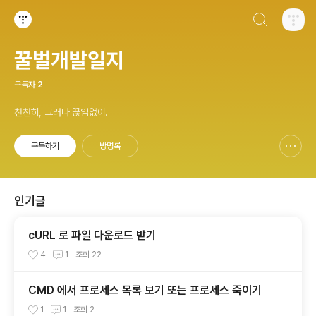
검색하기
티스토리
꿀벌개발일지
구독자
2
천천히, 그러나 끊임없이.
구독하기
방명록
신고하기 레이어
열기
인기글
cURL 로 파일 다운로드 받기
4
1
조회
22
CMD 에서 프로세스 목록 보기 또는 프로세스 죽이기
1
1
조회
2