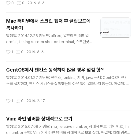
작성시간
0
0
2016. 6. 6.
건 확실한데, 누구는 마사지해서 뭉친 근육을 풀라고 하고,
누구는 그냥 쉬는 게 낫다고 한다. 어떻게 하는 게 좋은 걸
까? 그러던 중 페북에서 목 디스크에 대한 동영상을 발견했
Mac 터미널에서 스크린 캡처 후 클립보드에
다- 내용이 좋고 주변에도 알려주고 싶어서 정리해뒀다. 해
복사하기
결책: 서울대 강남센터 재활의학과 정선근 교수 (2013년
글 내용
4월 동영상) http://healthcare.snuh.org/hchealth/le
발생일: 2014.12.28 키워드: alfred, 알프레드, 터미널, t
cture/_/movedu/1258/view.do#.VCzbt8cazCS
ermial, taking screen shot on terminal, 스크린샷,
담이 결렸다고 표현하는데, 어깨가 뭉치고 목이 아픈 것의
캡처, capture 문제: 터미널에서 커맨드라인 명령으로 스
작성시간
1
0
2016. 6. 6.
대부분은 목의 디스크..
크린 캡처 기능을 사용하려고 한다. 해결책: 아래 명령으로
실행할 수 있다! $ screencapture -ic 논의: 스크린 캡
처 단축키는 늘 헷갈린다. 늘 `Cmd + Shift + 4, 5, 6`이
CentOS에서 젠킨스 동작하지 않을 경우 점검 항목
헷갈린다. 어떤 게 클립보드이고, 어떤 게 그냥 캡처이고,
글 내용
발생일: 2014.01.27 키워드: 젠킨스, jenkins, 자바, java 문제: CentOS에 젠킨
어떤 게 풀스크린인지... 난 알프레드 앱을 엄청 즐겨 사용
스를 설치하고, 젠킨스 서비스를 실행했는데 아무 일이 일어나지 않는다. 해결책: 계
하고 있고, '스크린샷을 클립보드로 저장'하는 작업을 자주
정과 자바 버전이 문제였고, 아래는 점검했던 항목들에 대한 메모이다. 1. PATH 이
하고 있어서, 아래 이미지처럼 워크플로우를 만들어 저장
슈 - .bashrc (또는 .bash_profile)에 자바 PATH 설정을 누락했었다. 2. Java
해뒀다. 엄청 편리하다! 참고: http://guides.ma..
작성시간
1
0
2016. 2. 17.
버전 이슈 - 배포 대상 머신(CentOS)에 구 버전의 자바가 설치되어 있었다. 자바 새
버전을 설치했다. 3. 계정 이슈 - 서버에는 `deploy`란 계정으로 접속했었다. 설정
도 `deploy`로 추가했었고. - 젠킨스는 별다른 설정이 없다면, `jenkins` 유저로
Vim: 라인 넘버를 상대적으로 보기
실행되기 때문에 신규 자바 버전을 찾지 못했던 것. - 젠킨..
글 내용
발생일: 2015.07.08 키워드: rnu, relative number, 상대적 번호, 라인 번호, lin
e number 문제: Vim 에서 라인 넘버를 상대적으로 보고 싶다. 해결책: 아래 명령으