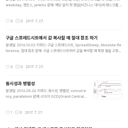
weekday, 젠킨스, jenkins 문제: 해당 달의 첫 평일(비즈니스 데이)에 태스크를 실
행하는 젠킨스 크론 스케쥴을 정의하려고 한다. 해결책: 음... 설명하기 좀 복잡하다.
여튼, 아래처럼 하면 된다.ㅎㅎㅎ H 10 1-3 * 1 H 10 1 * 2 H 10 1 * 3 H 10 1 * 4
작성시간
0
0
2017. 7. 27.
H 10 1 * 5 참고: http://www.switchplane.com/blog/how-to-run-a-cron-
job-on-the-first-weekday-of-the-month/
구글 스프레드시트에서 값 복사할 때 절대 참조 하기
글 내용
발생일: 2016.10.02 키워드: 구글 스프레드시트, SpreadSheep, Absolute Re
ference, 절대 참조 문제: 구글 스프레드시트에서 값을 복사할 때 특정 셀을 고정하
고 싶다. 해결책: 앗. 이렇게 간단한 걸 이제 알았다니! ㅎㅎ 참조할 행 앞에 $ 를 붙이
면 된다. A2 이면, $A$2 처럼. 참고: http://aljjabaegi.tistory.com/77
작성시간
0
0
2017. 7. 27.
동시성과 병렬성
글 내용
발생일: 2016.05.26 키워드: 동시성, 병렬성, concurre
ncy, parallelism 문제: iOS의 GCD(Grand Central
Dispatch) 문서를 보다 보니, 동시성은 병렬성과 같지 않
다는 문구를 보았다. Concurrency is not Parallelism:
작성시간
1
0
2017. 7. 27.
https://talks.golang.org/2012/waza.slide 헷갈린
다. 해결책: 아래 이미지에서 두 개념의 차이를 한 눈에 이
해할 수 있다. (출처: https://www.raywenderlich.co