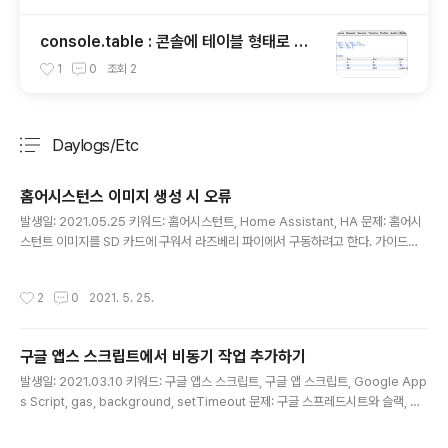
console.table : 콘솔에 테이블 형태로 출
력하기
1
0
조회
2
Daylogs/Etc
분류 전체보기
주요 글 목록
홈어시스턴스 이미지 생성 시 오류
글 내용
발생일: 2021.05.25 키워드: 홈어시스턴트, Home Assistant, HA 문제: 홈어시
스턴트 이미지를 SD 카드에 구워서 라즈베리 파이에서 구동하려고 한다. 가이드에
나온대로 SD 카드를 포맷하고 balenaEtcher 에서 타겟을 설정했는데, 아래와 같
은 오류가 발생했다. EBUSY: resource busy or locked, open '/dev/rdisk2
작성시간
2
0
2021. 5. 25.
on Mac 해결책: SD 카드를 Disk Utility 에서 포맷했는데, 이 때 APFS 로 포맷한
것이 문제였다. Mac OS Extended (Journaled) 으로 포맷해야 한다. APFS 로
포맷된 상태에서는 디스크 유틸리티에 다른 포맷 옵션이 나오지 않는다. 아래와 같이
구글 앱스 스크립트에서 비동기 작업 추가하기
커맨드라인에서 실행하면 된다. $ sudo disk..
글 내용
발생일: 2021.03.10 키워드: 구글 앱스 스크립트, 구글 앱 스크립트, Google App
s Script, gas, background, setTimeout 문제: 구글 스프레드시트와 슬랙, 구
글 앱스 스크립트로 간단한 자동화 태스크를 구축해뒀다. 슬랙을 API 창구로, 구글
앱스 스크립트를 앱 서버로, 스프레드시트를 디비로 사용하고 있다. 예를 들면 이런