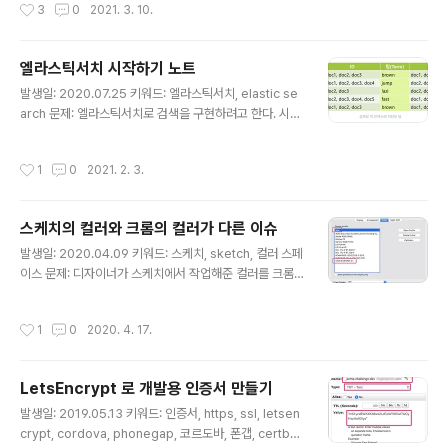
작성시간
3
0
2021. 3. 10.
작업이다. 1. 슬랙에서 /find_stock_price 같은 슬래시 명령을 치면 2. 구글 앱스
스크립트에서 요청을 받아서 3. 스프레드시트의 값을 수정하거나 조회한 후에 슬랙
으로 응답해주는 것이다. 태스크가 조금 복잡해지면서 작업의 응답 시간이 길어지게
엘라스틱서치 시작하기 노트
됐다. 문제는 슬랙 커맨드의 타임아웃이 3초라는 것... 슬랙 요청에 대해 짧은 응답을
글 내용
..
발생일: 2020.07.25 키워드: 엘라스틱서치, elastic se
arch 문제: 엘라스틱서치로 검색을 구현하려고 한다. 시작
하기 문서를 찾아서 봤는데, 너무 이해하기 쉽게 잘 설명해
준다. 아래는 노트해둔 것. 해결책: 엘라스틱 서비스 - Kib
작성시간
1
0
2021. 2. 3.
ana 시각화 도구 - Elastic Search 검색 도구 - Beats,
Logstash 수집 도구 - 이거 합해서 엘라스틱 스택 기타
기능 - 엘라스틱 사이트 서치: 사이트 URL 넣으면 색인 모
스케치의 컬러와 크롬의 컬러가 다른 이슈
두 만들어줌. 자동완성과 검색 제공하는 자바스크립트 모
글 내용
듈만 넣으면 된다고 함 - 엘라스틱서치 사이트에서 supp
발생일: 2020.04.09 키워드: 스케치, sketch, 컬러 스페
ort matrix 라고 검색하면 지원환경 알 수 있음 - 엘라스
이스 문제: 디자이너가 스케치에서 작업해준 컬러를 크롬
틱서치 7버전부터 JDK를 같이 포함하고 있어서 자바 설치
에 적용했는데, 컬러 코드가 동일한데도 색상이 눈에 띄게
안해도 됨 디렉토리 설명 - ..
다르다. 왜 그런 걸까? 해결책: 프로그램마다 사용하는 컬
작성시간
1
0
2020. 4. 17.
러 스페이스가 다르기 때문이었다. (좀 찾아보니 컬러 스페
이스는 색 공간, 색 영역, 컬러 프로필, 컬러 프로파일, 디스
플레이 프로필 같은 용어로 쓰인다. 여기선 통일해서 컬러
LetsEncrypt 로 개발용 인증서 만들기
스페이스라고 표기했다) 크롬을 포한한 브라우저의 컬러
글 내용
스페이스는 일반적으로 sRGB 이고, 스케치는 기본적으로
발생일: 2019.05.13 키워드: 인증서, https, ssl, letsen
모니터의 컬러 스페이스를 사용한다. 우린 iMac을 사용하
crypt, cordova, phonegap, 코르도바, 폰갭, certbo