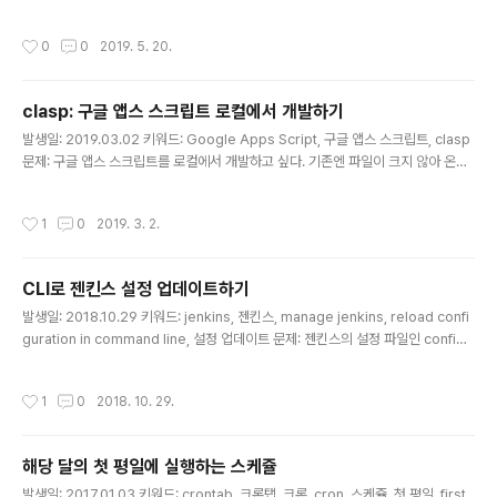
고 있는데, 디스플레이 속성 메뉴에 가보면 어떤 컬러 스페
t, 자가 서명 인증서, self-signed certificate 문제: 로컬
이스가 적용되어 있는지 알 수 있다. 디자이는 기본적으로 i
환경에서 https 를 구성하기 위해 자가 서명 인증서를 만
작성시간
0
0
2019. 5. 20.
Mac 컬러 ..
들어 적용했다. (자가 서명 인증서는 https://ohgyun.co
m/429 참고) 브라우저에서는 잘 테스트했는데, 시뮬레이
터에서는 동작하지 않는다. 왜 그럴까? 해결책: 우리 서비
clasp: 구글 앱스 스크립트 로컬에서 개발하기
스는 코르도바 기반의 하이브리드 앱으로 구현되어 있다.
글 내용
코르도바 보안 가이드에 따르면, 자체 서명된 인증서는 보
발생일: 2019.03.02 키워드: Google Apps Script, 구글 앱스 스크립트, clasp
안에 취약하기 때문에 기본적으로는 허용하지 않는다고 한
문제: 구글 앱스 스크립트를 로컬에서 개발하고 싶다. 기존엔 파일이 크지 않아 온라
다. 디버깅 옵션을 주면 된다고 하는데, 실제 환경과 비슷하
인에서 수정하거나, 수정 사항이 좀 있을 땐 에디터에 복사해서 수정하고 붙여넣곤
게 테스트할 ..
했다. 규모가 조금 커지다보니 더 이상 귀찮아서 못하겠다. 뭔가 도구가 있을 테다. 해
작성시간
1
0
2019. 3. 2.
결책: 유후. 로컬에서 개발하고 배포할 수 있는 clasp 라는 도구가 있다. 진작에 찾아
볼 걸. https://github.com/google/clasp npm 으로 바로 설치할 수 있다. $ su
do npm i @google/clasp -g 구글 계정에서 Apps API 권한을 허용해준 다음,
CLI로 젠킨스 설정 업데이트하기
https://script.google.com/home/us..
글 내용
발생일: 2018.10.29 키워드: jenkins, 젠킨스, manage jenkins, reload confi
guration in command line, 설정 업데이트 문제: 젠킨스의 설정 파일인 config.
xml 을 직접 변경하고 나면, Manager Jenkin (Jenkins 관리) 메뉴에 들어가서
Reload Configuration from Disk 버튼을 눌러야 실행 중인 젠킨스에 반영된다.
작성시간
1
0
2018. 10. 29.
CLI로 바로 업데이트 할 수 없을까? 해결책: 터미널에서 아래와 같이 호출하면 된다.
$ java -jar jenkins-cli.jar -s [JENKINS_URL] -auth [ID:PW] reload-confi
guration 난 젠킨스가 실행되고 있는 환경에서 바로 실행해서 아래와 같이 loc..
해당 달의 첫 평일에 실행하는 스케쥴
글 내용
발생일: 2017.01.03 키워드: crontab, 크론탭, 크론, cron, 스케쥴, 첫 평일, first