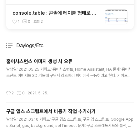
console.table : 콘솔에 테이블 형태로 출
력하기
1
0
조회
2
Daylogs/Etc
분류 전체보기
주요 글 목록
홈어시스턴스 이미지 생성 시 오류
글 내용
발생일: 2021.05.25 키워드: 홈어시스턴트, Home Assistant, HA 문제: 홈어시
스턴트 이미지를 SD 카드에 구워서 라즈베리 파이에서 구동하려고 한다. 가이드에
나온대로 SD 카드를 포맷하고 balenaEtcher 에서 타겟을 설정했는데, 아래와 같
은 오류가 발생했다. EBUSY: resource busy or locked, open '/dev/rdisk2
작성시간
2
0
2021. 5. 25.
on Mac 해결책: SD 카드를 Disk Utility 에서 포맷했는데, 이 때 APFS 로 포맷한
것이 문제였다. Mac OS Extended (Journaled) 으로 포맷해야 한다. APFS 로
포맷된 상태에서는 디스크 유틸리티에 다른 포맷 옵션이 나오지 않는다. 아래와 같이
구글 앱스 스크립트에서 비동기 작업 추가하기
커맨드라인에서 실행하면 된다. $ sudo disk..
글 내용
발생일: 2021.03.10 키워드: 구글 앱스 스크립트, 구글 앱 스크립트, Google App
s Script, gas, background, setTimeout 문제: 구글 스프레드시트와 슬랙, 구
글 앱스 스크립트로 간단한 자동화 태스크를 구축해뒀다. 슬랙을 API 창구로, 구글
앱스 스크립트를 앱 서버로, 스프레드시트를 디비로 사용하고 있다. 예를 들면 이런