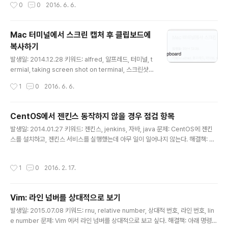
작성시간
0
0
2016. 6. 6.
건 확실한데, 누구는 마사지해서 뭉친 근육을 풀라고 하고,
누구는 그냥 쉬는 게 낫다고 한다. 어떻게 하는 게 좋은 걸
까? 그러던 중 페북에서 목 디스크에 대한 동영상을 발견했
Mac 터미널에서 스크린 캡처 후 클립보드에
다- 내용이 좋고 주변에도 알려주고 싶어서 정리해뒀다. 해
복사하기
결책: 서울대 강남센터 재활의학과 정선근 교수 (2013년
글 내용
4월 동영상) http://healthcare.snuh.org/hchealth/le
발생일: 2014.12.28 키워드: alfred, 알프레드, 터미널, t
cture/_/movedu/1258/view.do#.VCzbt8cazCS
ermial, taking screen shot on terminal, 스크린샷,
담이 결렸다고 표현하는데, 어깨가 뭉치고 목이 아픈 것의
캡처, capture 문제: 터미널에서 커맨드라인 명령으로 스
작성시간
1
0
2016. 6. 6.
대부분은 목의 디스크..
크린 캡처 기능을 사용하려고 한다. 해결책: 아래 명령으로
실행할 수 있다! $ screencapture -ic 논의: 스크린 캡
처 단축키는 늘 헷갈린다. 늘 `Cmd + Shift + 4, 5, 6`이
CentOS에서 젠킨스 동작하지 않을 경우 점검 항목
헷갈린다. 어떤 게 클립보드이고, 어떤 게 그냥 캡처이고,
글 내용
발생일: 2014.01.27 키워드: 젠킨스, jenkins, 자바, java 문제: CentOS에 젠킨
어떤 게 풀스크린인지... 난 알프레드 앱을 엄청 즐겨 사용
스를 설치하고, 젠킨스 서비스를 실행했는데 아무 일이 일어나지 않는다. 해결책: 계
하고 있고, '스크린샷을 클립보드로 저장'하는 작업을 자주
정과 자바 버전이 문제였고, 아래는 점검했던 항목들에 대한 메모이다. 1. PATH 이
하고 있어서, 아래 이미지처럼 워크플로우를 만들어 저장
슈 - .bashrc (또는 .bash_profile)에 자바 PATH 설정을 누락했었다. 2. Java
해뒀다. 엄청 편리하다! 참고: http://guides.ma..
작성시간
1
0
2016. 2. 17.
버전 이슈 - 배포 대상 머신(CentOS)에 구 버전의 자바가 설치되어 있었다. 자바 새
버전을 설치했다. 3. 계정 이슈 - 서버에는 `deploy`란 계정으로 접속했었다. 설정
도 `deploy`로 추가했었고. - 젠킨스는 별다른 설정이 없다면, `jenkins` 유저로
Vim: 라인 넘버를 상대적으로 보기
실행되기 때문에 신규 자바 버전을 찾지 못했던 것. - 젠킨..
글 내용
발생일: 2015.07.08 키워드: rnu, relative number, 상대적 번호, 라인 번호, lin
e number 문제: Vim 에서 라인 넘버를 상대적으로 보고 싶다. 해결책: 아래 명령으