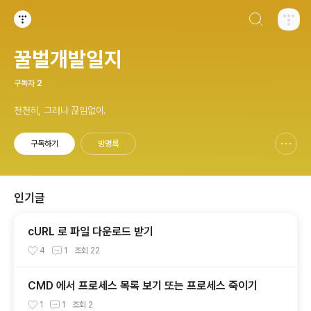
검색하기
티스토리
꿀벌개발일지
구독자
2
천천히, 그러나 끊임없이.
구독하기
방명록
신고하기 레이어
열기
인기글
cURL 로 파일 다운로드 받기
4
1
조회
22
CMD 에서 프로세스 목록 보기 또는 프로세스 죽이기
1
1
조회
2