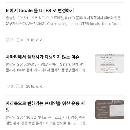
대화의 맥락에서 거리낌 없이 의사 소통되기 때문에 문제가 없었고, 사실 앞으로도
문제는 없을 것 같긴 하다.^^;; 그치만 이렇게 구분해두고 상대방도 같은 내용을 이해
R 에서 locale 을 UTF8 로 변경하기
하고 있다면, 더 명확하게 이야기를 나눌 수 있을 거라 생각한다.
글 내용
발생일: 2015.11.19 키워드: R, R 로케일, R utf8 문제: R 시작했더니 아래와 같은
문구가 나온다. WARNING: You're using a non-UTF8 locale, therefore on
ly ASCII characters will work. Please read R for Mac OS X FAQ (see H
elp) section 9 and adjust your system preferences accordingly. 해결
작성시간
7
0
2016. 6. 6.
책: 두 가지 방법이 있다. R 콘솔에서 아래 명령을 수행하거나, system("defaults
write org.R-project.R force.LANG en_US.UTF-8") 터미널을 열고 아래 명
령을 수행한다. defaults write org.R-pro..
사파리에서 플래시가 재생되지 않는 이슈
글 내용
발생일: 2015.09.03 키워드: 사파리, Safari, 전력 절약,
플래시, flash 문제: 사파리에서 플래시 동영상 플레이어가
재생되지 않는다. 해결책: 사파리 설정이 고급 설정에 전력
절약 옵션이 켜져있었기 때문이다. 전력 절약을 위해 인터
작성시간
0
0
2016. 6. 6.
넷 플러그인을 중단하는 옵션이 있는데, 이 플러그인에 플
래시가 포함되어 있어서이다. 옵션을 끄니 잘 재생된다. 참
고: http://shallaa.github.io/post/safari-%E1%84%
자라목으로 변해가는 현대인을 위한 운동 처
8C%E1%85%A5%E1%86%AB%E1%84%8B%E
방
1%85%AF%E1%86%AB-%E1%84%8C%E1%8
글 내용
5%A5%E1%86%AF%E1%84%8B%E1%85%A3%
발생일: 2014.10.02 키워드: 목디스크, 자세, 경추, 어깨
E1%86%A8/
결림 문제: 종종 목을 돌리기 어려울 정도로 결리고, 어깨가
심하게 뭉치는 경우가 있다. 바르지 못한 자세 때문에 그런