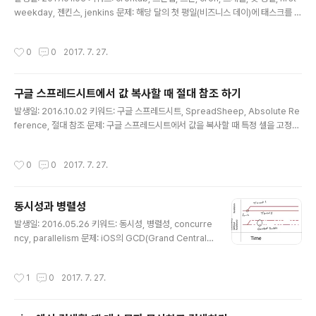
weekday, 젠킨스, jenkins 문제: 해당 달의 첫 평일(비즈니스 데이)에 태스크를 실
행하는 젠킨스 크론 스케쥴을 정의하려고 한다. 해결책: 음... 설명하기 좀 복잡하다.
여튼, 아래처럼 하면 된다.ㅎㅎㅎ H 10 1-3 * 1 H 10 1 * 2 H 10 1 * 3 H 10 1 * 4
작성시간
0
0
2017. 7. 27.
H 10 1 * 5 참고: http://www.switchplane.com/blog/how-to-run-a-cron-
job-on-the-first-weekday-of-the-month/
구글 스프레드시트에서 값 복사할 때 절대 참조 하기
글 내용
발생일: 2016.10.02 키워드: 구글 스프레드시트, SpreadSheep, Absolute Re
ference, 절대 참조 문제: 구글 스프레드시트에서 값을 복사할 때 특정 셀을 고정하
고 싶다. 해결책: 앗. 이렇게 간단한 걸 이제 알았다니! ㅎㅎ 참조할 행 앞에 $ 를 붙이
면 된다. A2 이면, $A$2 처럼. 참고: http://aljjabaegi.tistory.com/77
작성시간
0
0
2017. 7. 27.
동시성과 병렬성
글 내용
발생일: 2016.05.26 키워드: 동시성, 병렬성, concurre
ncy, parallelism 문제: iOS의 GCD(Grand Central
Dispatch) 문서를 보다 보니, 동시성은 병렬성과 같지 않
다는 문구를 보았다. Concurrency is not Parallelism:
작성시간
1
0
2017. 7. 27.
https://talks.golang.org/2012/waza.slide 헷갈린
다. 해결책: 아래 이미지에서 두 개념의 차이를 한 눈에 이
해할 수 있다. (출처: https://www.raywenderlich.co