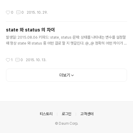
로 상대적인 라인 넘버를 활성화할 수 있다. :set rnu (2016.02.28 추가)Xcode
의 XVim 에선 rnu 로는 설정되지 않는다.Xvim 에선 아래 명령으로 설정할 수 있다.
작성시간
0
0
2015. 10. 29.
:set relativenumber또는:set rn 토론: 라인 넘버가 현재 라인을 0으로 위/아래
로 확장되어 있는 건 이동이나 삭제에 편하다. 예: 5j, 5k, d5d, y10y 파일 내의 특
정 라인으로 이동해야 한다면, :[N] 명령(예: :40)으로 이동할 수 있다. 참고: http://j
state 와 status 의 차이
effkreeftmeije..
글 내용
발생일: 2015.08.06 키워드: state, status 문제: 상태를 나타내는 변수를 설정할
때 항상 state 와 status 중 어떤 걸로 할 지 헷갈린다. @_@ 정확히 어떤 차이가 있
을까? 해결책: http://englishsamsam.tistory.com/164 일반적으로 '상태'를 나
타낼 땐, state 와 status 를 혼용할 수 있는데, - 경과의 의미를 갖거나(예: 주문 상
작성시간
1
0
2015. 10. 13.
태), - 이미 정해져있는 특정 상태 중의 하나를 나타낼 땐 status를 쓴다. 예를 들어,
결제 프로세스 등과 같은 상태를 표시할 땐 (결제 단계가 있을 테니) status 를 쓰면
될 테고, 엘리먼트의 상태(visibility, class 등)을 업데이트할 때엔 state 를 쓰면
더보기
될 것 같다.
의안내
티스토리
로그인
고객센터
© Daum Corp.