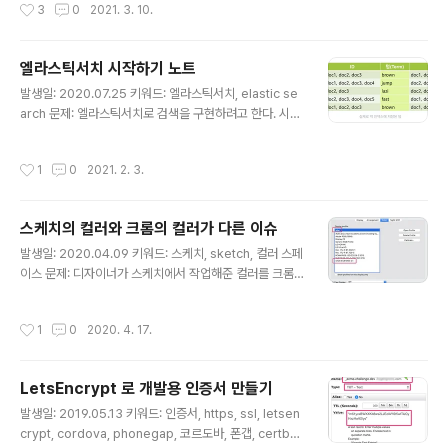
작성시간
3
0
2021. 3. 10.
작업이다. 1. 슬랙에서 /find_stock_price 같은 슬래시 명령을 치면 2. 구글 앱스
스크립트에서 요청을 받아서 3. 스프레드시트의 값을 수정하거나 조회한 후에 슬랙
으로 응답해주는 것이다. 태스크가 조금 복잡해지면서 작업의 응답 시간이 길어지게
엘라스틱서치 시작하기 노트
됐다. 문제는 슬랙 커맨드의 타임아웃이 3초라는 것... 슬랙 요청에 대해 짧은 응답을
글 내용
..
발생일: 2020.07.25 키워드: 엘라스틱서치, elastic se
arch 문제: 엘라스틱서치로 검색을 구현하려고 한다. 시작
하기 문서를 찾아서 봤는데, 너무 이해하기 쉽게 잘 설명해
준다. 아래는 노트해둔 것. 해결책: 엘라스틱 서비스 - Kib
작성시간
1
0
2021. 2. 3.
ana 시각화 도구 - Elastic Search 검색 도구 - Beats,
Logstash 수집 도구 - 이거 합해서 엘라스틱 스택 기타
기능 - 엘라스틱 사이트 서치: 사이트 URL 넣으면 색인 모
스케치의 컬러와 크롬의 컬러가 다른 이슈
두 만들어줌. 자동완성과 검색 제공하는 자바스크립트 모
글 내용
듈만 넣으면 된다고 함 - 엘라스틱서치 사이트에서 supp
발생일: 2020.04.09 키워드: 스케치, sketch, 컬러 스페
ort matrix 라고 검색하면 지원환경 알 수 있음 - 엘라스
이스 문제: 디자이너가 스케치에서 작업해준 컬러를 크롬
틱서치 7버전부터 JDK를 같이 포함하고 있어서 자바 설치
에 적용했는데, 컬러 코드가 동일한데도 색상이 눈에 띄게
안해도 됨 디렉토리 설명 - ..
다르다. 왜 그런 걸까? 해결책: 프로그램마다 사용하는 컬
작성시간
1
0
2020. 4. 17.
러 스페이스가 다르기 때문이었다. (좀 찾아보니 컬러 스페
이스는 색 공간, 색 영역, 컬러 프로필, 컬러 프로파일, 디스
플레이 프로필 같은 용어로 쓰인다. 여기선 통일해서 컬러
LetsEncrypt 로 개발용 인증서 만들기
스페이스라고 표기했다) 크롬을 포한한 브라우저의 컬러
글 내용
스페이스는 일반적으로 sRGB 이고, 스케치는 기본적으로
발생일: 2019.05.13 키워드: 인증서, https, ssl, letsen
모니터의 컬러 스페이스를 사용한다. 우린 iMac을 사용하
crypt, cordova, phonegap, 코르도바, 폰갭, certbo