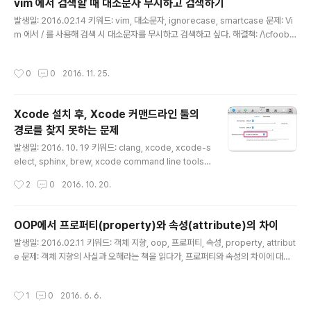
vim 에서 검색할 때 대소문자 무시하고 검색하기
m/60749/grand-central-dispatch-in-depth-part
글 내용
-1) 간단하게 정리하면 아래와 같다. Cuncurrency (동시
발생일: 2016.02.14 키워드: vim, 대소문자, ignorecase, smartcase 문제: Vi
성) - 독립적으로 실행하는 프로세스들을 구성 - 한 번에
m 에서 / 를 사용해 검색 시 대소문자를 무시하고 검색하고 싶다. 해결책: /\cfooba
여러 ..
r \c 이스케이프 캐릭터를 사용하거나, :set ignorecase 로 설정해두면 된다. :set
smartcase 로 설정하면, 검색어에 대문자가 있을 경우 자동으로 대문자만 검색한
작성시간
0
0
2016. 11. 25.
다. 참고: https://stackoverflow.com/questions/2287440/how-to-do-c
ase-insensitive-search-in-vim/2287449#2287449
Xcode 설치 후, Xcode 커맨드라인 툴의
경로를 찾지 못하는 문제
글 내용
발생일: 2016. 10. 19 키워드: clang, xcode, xcode-s
elect, sphinx, brew, xcode command line tools
문제: 새 아이맥을 장만하고, Xcode를 업데이트한 후에,
작성시간
2
0
2016. 10. 20.
brew 로 모듈을 하나 설치하려는데 아래와 같은 에러가
나면서 진행되지 않는다. ld: unexpected token: !tapi
-tbd-v2 file '/Applications/Xcode.app/Contents/
OOP에서 프로퍼티(property)와 속성(attribute)의 차이
Developer/Platforms/MacOSX.platform/Develo
글 내용
발생일: 2016.02.11 키워드: 객체 지향, oop, 프로퍼티, 속성, property, attribut
per/SDKs/MacOSX10.12.sdk/usr/lib/libSystem.t
e 문제: 객체 지향의 사실과 오해라는 책을 읽다가, 프로퍼티와 속성의 차이에 대해
bd' for architecture x86_64 clang: error: linker c
설명하는 부분이 있어 옮겨둔다. (p.51) 해결책: > 객체에서 단순한 값은 속성(attri
ommand failed with..
bute)이고, > 프로퍼티는 속성과 링크(두 객체 간의 연관관계)의 조합이다. 논의: 그
작성시간
1
0
2016. 6. 6.
동안 속성, 프로퍼티, 어트리뷰트를 거의 구분 없이 동일하게 사용해왔다. 대부분은