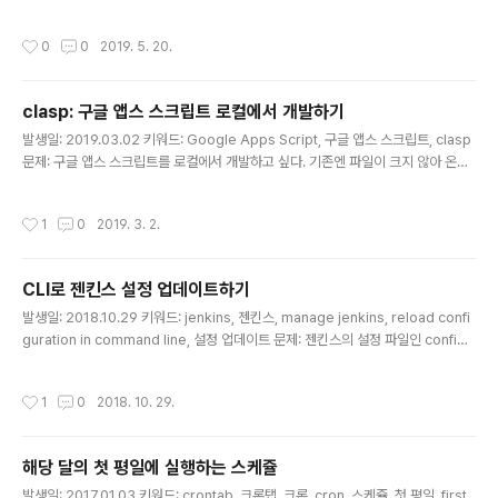
고 있는데, 디스플레이 속성 메뉴에 가보면 어떤 컬러 스페
t, 자가 서명 인증서, self-signed certificate 문제: 로컬
이스가 적용되어 있는지 알 수 있다. 디자이는 기본적으로 i
환경에서 https 를 구성하기 위해 자가 서명 인증서를 만
작성시간
0
0
2019. 5. 20.
Mac 컬러 ..
들어 적용했다. (자가 서명 인증서는 https://ohgyun.co
m/429 참고) 브라우저에서는 잘 테스트했는데, 시뮬레이
터에서는 동작하지 않는다. 왜 그럴까? 해결책: 우리 서비
clasp: 구글 앱스 스크립트 로컬에서 개발하기
스는 코르도바 기반의 하이브리드 앱으로 구현되어 있다.
글 내용
코르도바 보안 가이드에 따르면, 자체 서명된 인증서는 보
발생일: 2019.03.02 키워드: Google Apps Script, 구글 앱스 스크립트, clasp
안에 취약하기 때문에 기본적으로는 허용하지 않는다고 한
문제: 구글 앱스 스크립트를 로컬에서 개발하고 싶다. 기존엔 파일이 크지 않아 온라
다. 디버깅 옵션을 주면 된다고 하는데, 실제 환경과 비슷하
인에서 수정하거나, 수정 사항이 좀 있을 땐 에디터에 복사해서 수정하고 붙여넣곤
게 테스트할 ..
했다. 규모가 조금 커지다보니 더 이상 귀찮아서 못하겠다. 뭔가 도구가 있을 테다. 해
작성시간
1
0
2019. 3. 2.
결책: 유후. 로컬에서 개발하고 배포할 수 있는 clasp 라는 도구가 있다. 진작에 찾아
볼 걸. https://github.com/google/clasp npm 으로 바로 설치할 수 있다. $ su
do npm i @google/clasp -g 구글 계정에서 Apps API 권한을 허용해준 다음,
CLI로 젠킨스 설정 업데이트하기
https://script.google.com/home/us..
글 내용
발생일: 2018.10.29 키워드: jenkins, 젠킨스, manage jenkins, reload confi
guration in command line, 설정 업데이트 문제: 젠킨스의 설정 파일인 config.
xml 을 직접 변경하고 나면, Manager Jenkin (Jenkins 관리) 메뉴에 들어가서
Reload Configuration from Disk 버튼을 눌러야 실행 중인 젠킨스에 반영된다.
작성시간
1
0
2018. 10. 29.
CLI로 바로 업데이트 할 수 없을까? 해결책: 터미널에서 아래와 같이 호출하면 된다.
$ java -jar jenkins-cli.jar -s [JENKINS_URL] -auth [ID:PW] reload-confi
guration 난 젠킨스가 실행되고 있는 환경에서 바로 실행해서 아래와 같이 loc..
해당 달의 첫 평일에 실행하는 스케쥴
글 내용
발생일: 2017.01.03 키워드: crontab, 크론탭, 크론, cron, 스케쥴, 첫 평일, first