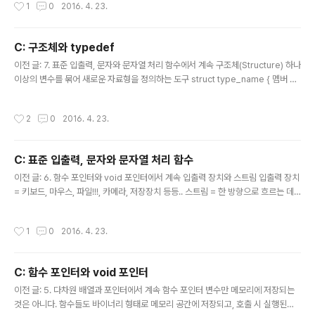
작성시간
1
0
2016. 4. 23.
트웨어적인 상태를 의미하는 것일 뿐이기 때문에, "파일로부터 데이터를 읽거나 쓸
기본적인 준비가 됐구나"라고 이해하면 된다. 파일 열기 FILE * fopen(const cha
r * filename, const char * mode); --> 성공 시 해당 파일의 FILE 구조체 변수
C: 구조체와 typedef
의 주소값, 실패 시 NULL 포인터 반환 FILE 구조체 변수의 멤버에 직접 접근..
글 내용
이전 글: 7. 표준 입출력, 문자와 문자열 처리 함수에서 계속 구조체(Structure) 하나
이상의 변수를 묶어 새로운 자료형을 정의하는 도구 struct type_name { 멤버 선
언; }; 구조체 변수 선언 struct type_name val_name; 구조체 멤버를 가져올 때
엔 val_name.member_name 으로. struct point { int x; int y; }; 초기화는 배
작성시간
2
0
2016. 4. 23.
열과 동일한 방식으로 할 수 있다. struct point = { 10, 20 }; 구조체 멤버 중에 배
열이나 포인터 변수가 있을 경우, 포인터 변수의 접근 방식을 취한다. struct perso
n { char name[20]; int age; }; struct person man; strcpy(man.na..
C: 표준 입출력, 문자와 문자열 처리 함수
글 내용
이전 글: 6. 함수 포인터와 void 포인터에서 계속 입출력 장치와 스트림 입출력 장치
= 키보드, 마우스, 파일!!!, 카메라, 저장장치 등등.. 스트림 = 한 방향으로 흐르는 데
이터의 흐름 = 데이터의 이동수단 운영체제에서 제공하는, 소프트웨어로 구현되어
있는, 가상의 다리(브릿지) 운영체제는 외부 장치와 프로그램과의 데이터 송수신의
작성시간
1
0
2016. 4. 23.
도구가 되는 스트림을 제공하고 있다. 콘솔 입출력을 위한 '입력 스트림'과 '출력 스트
림'은 프로그램 시작과 동시에 자동으로 생성된다. 프로그램이 종료되면 자동으로 소
멸된다. 이들은 표준 스트림이라 한다. * stdin 표준 입력 스트림 (키보드) * stdout
C: 함수 포인터와 void 포인터
표준 출력 스트림(모니터) * stderr 표준 에러 스트림(모니터) 표준 입출력과 버퍼
글 내용
표준 입출력 함수..
이전 글: 5. 다차원 배열과 포인터에서 계속 함수 포인터 변수만 메모리에 저장되는
것은 아니다. 함수들도 바이너리 형태로 메모리 공간에 저장되고, 호출 시 실행된다.