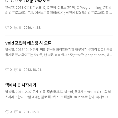
C: C 프로그래밍 요약 노트
것은, 정수냐, 실수냐에 따..
글 내용
발생일: 2013.01.18 키워드: C, C 언어, C 프로그래밍, C Programming, 열혈강
의 C 프로그래밍 문제: 에버노트를 정리하다가, 예전에 열혈강의 C 프로그래밍를 읽
으며 작성했던 노트를 발견했다. 다시 읽어보니 전체 내용을 가볍게 훑어보기 좋을
것 같아 따로 정리했다. 해결책: 읽기 편하게, 적당한 단위로 나눠봤다. 그렇지만, 각
작성시간
0
0
2016. 4. 23.
챕터의 구분이 명확하지 않을 수 있고, 내용 또한 상세하지 않을 수 있다. 이미 C 언
어를 알고 있지만, 가물가물할 때 빠르게 읽어보는 용도로 활용하면 적합할 것 같다.
C 프로그래밍 요약 노트 1. 프로그램의 기본 구성과 기본 자료형 2. 함수와 변수 3.
void 포인터 캐스팅 시 오류
배열과 문자열 4. 포인터와 배열 5. 다차원 배열과 포인터 6. 함수 포인터와 void 포
글 내용
인터 7...
발생일: 2013.10.19 문제: 며칠 전부터 와이프와 함께 하루에 한 문제씩 알고리즘을
풀기로 했다.와이프는 자바로, 난 C로. ㅎㅎ 알고스팟(http://algospot.com/)에서
한 문제씩 골라서 풀어나가기 시작하고 있는데,C는 책으로만 읽은 터라 삽질이 많다.
-_-; 정렬을 위해 `qsort()`의 파라미터로 문자열 비교 함수를 전달하려고 하는데,
작성시간
0
0
2013. 10. 21.
로컬에선 정상적으로 수행되는 것이 채점하는 서버에선 아래와 같은 컴파일 오류가
난다. invalid conversion from ‘const void*’ to ‘const int*’ 뭔가 문제일
까...? 해결책: 포인터를 형변환할 때의 문법이 컴파일러마다 약간씩 다른 모양이다.
맥에서 C 시작하기
난 `gcc`로 컴파일하고 있었는데, 채점 서버는 `g++` 컴파일러를..
글 내용
발생일: 2011.12.07 문제: C를 공부해보려고 하는데, 책에서는 Visual C++을 설
치하라고 한다. 그럼 맥에선 뭘로 해야하지...? 해결책: XCode로 한다. 맥에서 C 프
로그래밍을 공부하기에 아주 적합한 사이트를 찾아냈다. Programming C on a
Mac: a beginner's tutorial http://masters-of-the-void.com/ 시작해보자
작성시간
0
0
2011. 12. 8.
~!