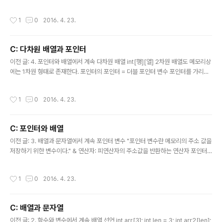
메모리 상에 저장된 함수의 주소 값을 저장하는 포인터 변수가 바로 '함수 포인터 변
수'이다. 함수는 프로그램 실행 시 '메인 메모리'에 저장되어 실행되고, 함수의 이름도
작성시간
1
0
2016. 4. 23.
함수가 저장된 메모리 공간의 주소 값을 의미한다. (배열의 이름과 마찬가지로 함수
의 이름도 그 형태가 상수이다) 함수 이름의 포인터의 형(type)은 반환형과 매개변
수의 선언을 통해서 결정짓는다. 예: int SimpleFunc(int num) ==> 반환형이 int이
C: 다차원 배열과 포인터
고 매개변수로 int형 변수가 하나 선언된 포인터 형 함수 포인터 변수 int (*fptr) (in
글 내용
t) -..
이전 글: 4. 포인터와 배열에서 계속 다차원 배열 int[행][열] 2차원 배열도 메모리상
에는 1차원 형태로 존재한다. 포인터의 포인터 = 더블 포인터 변수 포인터를 가리키
는 값 int n = 3; int *p = &n; int **pp = &p; (예: 포인터 변수를 이용한 Swap)
(p.364) 포인터 배열과 포인터 배열의 포인터 형 int * arr[3] = {p1, p2, p3}; // in
작성시간
1
0
2016. 4. 23.
t형 포인터를 인자로 가지고 있는 배열 int **ptr = arr; // int형 포인터를 가리키는
포인터 (더블 포인터) 다중 포인터가 왜 필요한가? - 자료구조를 공부하다 보면 완전
필요하다 - 함수 내에서 함수 외부에 선언된 변수에 접근하는 방법을 제시해준다. 다
C: 포인터와 배열
차원 배열과 포인터 2차원 배열이름의 ..
글 내용
이전 글: 3. 배열과 문자열에서 계속 포인터 변수 "포인터 변수란 메모리의 주소 값을
저장하기 위한 변수이다." & 연산자: 피연산자의 주소값을 반환하는 연산자 포인터
변수의 크기는 하드웨어와 운영체제에 따라 달라진다. 32비트 시스템에서는 주소값
을 32비트로 표현하기 때문에 포인터 변수의 크기는 4 바이트, 64비트 시스템에서
작성시간
1
0
2016. 4. 23.
는 64비트로 표현하기 때문에 8바이트 크기를 갖는다. int * : int 형 포인터 doubl
e * : double 형 포인터 int num1 = 5; double *pnum1 = &num; // 변수의 자
료형에 맞지 않는 포인터 변수의 선언은 문제가 될 수 있다. // (컴파일 에러는 발생하
C: 배열과 문자열
지 않는다) int *ptr1 = 0; 또는 int *ptr2 = NULL; 0과 N..
글 내용
이전 글: 2. 함수와 변수에서 계속 배열 선언 int arr[3]; int len = 3; int arr2[len];