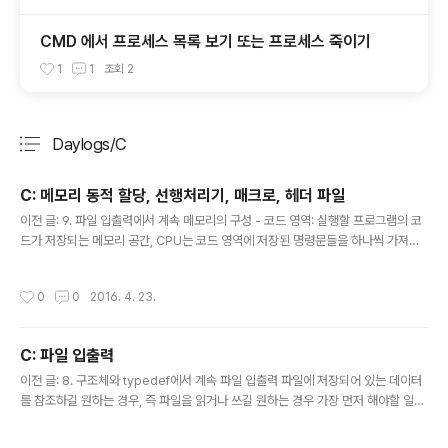
CMD 에서 프로세스 목록 보기 또는 프로세스 죽이기
1
1
조회
2
Daylogs/C
분류 전체보기
주요 글 목록
C: 메모리 동적 할당, 선행처리기, 매크로, 헤더 파일
글 내용
이전 글: 9. 파일 입출력에서 계속 메모리의 구성 - 코드 영역: 실행할 프로그램의 코
드가 저장되는 메모리 공간, CPU는 코드 영역에 저장된 명령문들을 하나씩 가져가
서 실행한다. - 데이터 영역: 전역변수와 static으로 선언되는 static 변수가 할당.
프로그램 종료 시까지 남는다. - 스택 영역: 지역변수와 매개변수가 할당된다. 함수가
작성시간
0
0
2016. 4. 23.
종료되면 소멸된다. - 힙 영역: 프로그래머가 원하는 시점에 변수를 할당하고 소멸하
도록 지원하는 공간 malloc 과 free 생성과 소멸 시기가 지역변수나 전역변수와 다
른 유형의 변수는, malloc 과 free 함수로 힙 영역에 할당하고 소멸할 수 있다. 먼
C: 파일 입출력
저, stdlib.h를 추가해준다. #include void * malloc(size_t size); ..
글 내용
이전 글: 8. 구조체와 typedef에서 계속 파일 입출력 파일에 저장되어 있는 데이터
를 참조하길 원하는 경우, 즉 파일을 읽거나 쓰길 원하는 경우 가장 먼저 해야할 일은,
파일 사이에 데이터가 이동할 수 있는 다리를 놓는 일이다. 즉, 프로그램과 파일 사이
에 "스트림(stream)"을 형성해야 한다. 스트림은 운영체제에 의해서 형성되는 소프