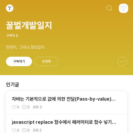
검색하기
티스토리
꿀벌개발일지
구독자
2
천천히, 그러나 끊임없이.
구독하기
방명록
신고하기 레이어
열기
인기글
자바는 기본적으로 값에 의한 전달(Pass-by-value)을
한다.
0
0
조회
3
javascript replace 함수에서 패러미터로 함수 넣기
(parameters as function)
0
0
조회
2