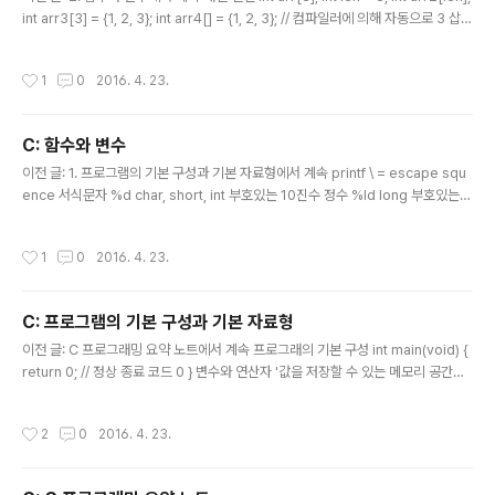
int arr3[3] = {1, 2, 3}; int arr4[] = {1, 2, 3}; // 컴파일러에 의해 자동으로 3 삽입
int arr5[5] = {1, 2, 3}; // 나머지 부분은 0으로 채워짐 !! 배열의 크기를 벗어난 인
덱스에 접근해도 컴파일 에러가 발생하지 않는다. 컴파일러는 배열 접근에 있어서는
작성시간
1
0
2016. 4. 23.
유효성 검사를 진행하지 않기 때문이다. 이 경우, 할당하지 않은 메모리 공간을 침범
하게 되므로 반드시 주의해야 한다. int arr[3]; arr[3] = 10; // 컴파일 에러를 발생
하지 않는다. 배열의 이름을 대상으로 하는 sizeof 연산의 결과는 '바이트 단위의 배
C: 함수와 변수
열의..
글 내용
이전 글: 1. 프로그램의 기본 구성과 기본 자료형에서 계속 printf \ = escape squ
ence 서식문자 %d char, short, int 부호있는 10진수 정수 %ld long 부호있는 1
0진수 정수 %lld long long %u unsigned int %o unsigned int 8진수 정수
(%#o 로 출력하면 07과 같은 식으로) %x, %X unsigned int 16진수 정수 (%#x
작성시간
1
0
2016. 4. 23.
로 출력하면 0x7과 같은 식으로) %f float, double %lf long double %e, %E fl
oat, double 10진수 방식의 부동소수점 실수 %g, %G float, double 값에 따라
%f, %e 중 선택 %c char, short, int 값에 대응하는 문자 %s ch..
C: 프로그램의 기본 구성과 기본 자료형
글 내용
이전 글: C 프로그래밍 요약 노트에서 계속 프로그래의 기본 구성 int main(void) {
return 0; // 정상 종료 코드 0 } 변수와 연산자 '값을 저장할 수 있는 메모리 공간에
붙은 이름, 혹은 메모리 공간 자체를 가리켜 변수라 한다.' int num; int : 정수의 저장
이 가능한 메모리 공간을 할당 num : 그리고 메모리 공간의 이름을 num이라 한다.
작성시간
2
0
2016. 4. 23.
"변수를 선언만 하고 초기화하지 않으면 쓰레기 값지 저장된다." #include int mai
n(void) { int num1; num1=0; int num2; // 컴파일 에러가 발생할 수 있다. 가능하
면 선언은 가장 앞쪽에 둔다. num2 =0; } 기본 자료형 int, float 등 자료형을 나눈